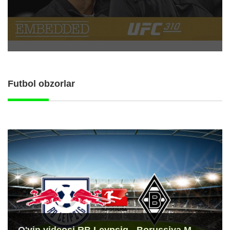
Futbol obzorlar
O'yin videosi RB Leypsig - Borussiya M