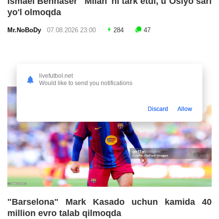
Ismael Bennaser "Milan"ni tark etdi, u Osiyo sari
yo'l olmoqda
Mr.NoBoDy
07.08.2026 23:00
284
47
livefutbol.net
Would like to send you notifications
Discard
Allow
"Barselona" Mark Kasado uchun kamida 40
million evro talab qilmoqda