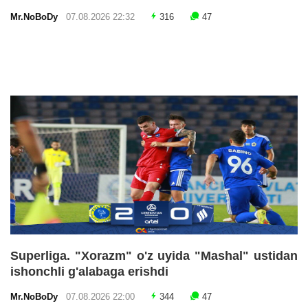
Mr.NoBoDy
07.08.2026 22:32
316
47
Superliga. "Xorazm" o'z uyida "Mashal" ustidan
ishonchli g'alabaga erishdi
Mr.NoBoDy
07.08.2026 22:00
344
47