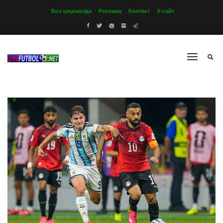
Биз ҳақимизда
Реклама
Контакт
Х-сайт