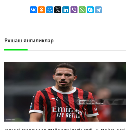
Ўхшаш янгиликлар