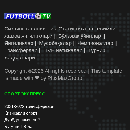
Сизнинг танловингиз: Статистика ва севимли
жамоа янгиликлари || Бўлажак ўйинлар ||
Янгиликлар || Мусобақалар || Чемпионатлар ||
Трансферлар || LIVE натижалар || Турнир
жадваллари
Copyright ©
2026 All rights reserved | This template
is made with
by
PlusMaxGroup
СПОРТ ЭКСПРЕСС
2021-2022 трансферлари
Қизиқарли спорт
Дунёда нима гап?
Бугунги ТВ-да