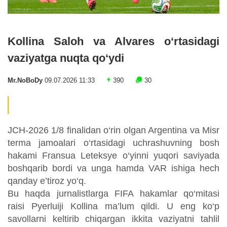
Kollina Saloh va Alvares o‘rtasidagi
vaziyatga nuqta qo‘ydi
Mr.NoBoDy
09.07.2026 11:33
390
30
JCH-2026 1/8 finalidan o‘rin olgan Argentina va Misr
terma jamoalari o‘rtasidagi uchrashuvning bosh
hakami Fransua Leteksye o‘yinni yuqori saviyada
boshqarib bordi va unga hamda VAR ishiga hech
qanday e’tiroz yo‘q.
Bu haqda jurnalistlarga FIFA hakamlar qo‘mitasi
raisi Pyerluiji Kollina ma’lum qildi. U eng ko‘p
savollarni keltirib chiqargan ikkita vaziyatni tahlil