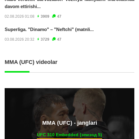
davom ettirishi...
02.08.2026 01:08
3909
47
Superliga. "Dinamo" – "Neftchi" (matnli...
03.08.2026 20:32
3729
47
MMA (UFC) videolar
ММА (UFC) - janglari
UFC 310 Embedded (эпизод 5)