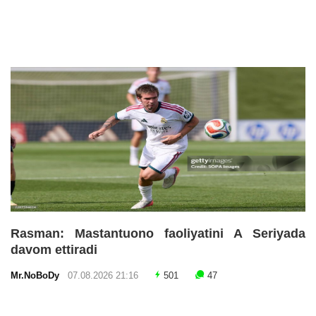
Rasman: Mastantuono faoliyatini A Seriyada
davom ettiradi
Mr.NoBoDy
07.08.2026 21:16
501
47