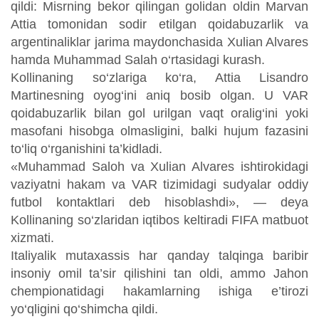
qildi: Misrning bekor qilingan golidan oldin Marvan
Attia tomonidan sodir etilgan qoidabuzarlik va
argentinaliklar jarima maydonchasida Xulian Alvares
hamda Muhammad Salah o‘rtasidagi kurash.
Kollinaning so‘zlariga ko‘ra, Attia Lisandro
Martinesning oyog‘ini aniq bosib olgan. U VAR
qoidabuzarlik bilan gol urilgan vaqt oralig‘ini yoki
masofani hisobga olmasligini, balki hujum fazasini
to‘liq o‘rganishini ta’kidladi.
«Muhammad Saloh va Xulian Alvares ishtirokidagi
vaziyatni hakam va VAR tizimidagi sudyalar oddiy
futbol kontaktlari deb hisoblashdi», — deya
Kollinaning so‘zlaridan iqtibos keltiradi FIFA matbuot
xizmati.
Italiyalik mutaxassis har qanday talqinga baribir
insoniy omil ta’sir qilishini tan oldi, ammo Jahon
chempionatidagi hakamlarning ishiga e’tirozi
yo‘qligini qo‘shimcha qildi.