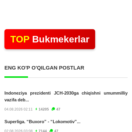
TOP
Bukmekerlar
ENG KO'P O'QILGAN POSTLAR
Indoneziya prezidenti JCH-2030ga chiqishni umummilliy
vazifa deb...
04.08.2026 02:11
14205
47
Superliga. “Buxoro” - “Lokomotiv”...
02.08.2026 03:08
7144
47