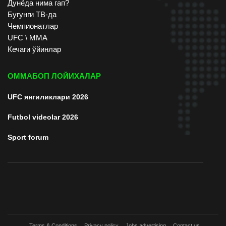
Дунёда нима гап?
Бугунги ТВ-да
Чемпионатлар
UFC \ ММА
Кечаги ўйинлар
ОММАБОП ЛОЙИХАЛАР
UFC янгиликлари 2026
Futbol videolar 2026
Sport forum
Terms & Conditions
Privacy policy
Jobs advertising
Contact us