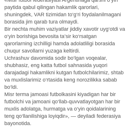
«Misr futbol federasiyasi Argentinaga qarshi o‘yin
paytida qabul qilingan hakamlik qarorlari,
shuningdek, VAR tizimidan to‘g‘ri foydalanilmagani
borasida jim qarab tura olmaydi.
Bir nechta muhim vaziyatlar jiddiy xavotir uyg‘otdi va
o‘yin borishiga bevosita ta’sir ko‘rsatgan
qarorlarning izchilligi hamda adolatliligi borasida
chuqur savollarni yuzaga keltirdi.
Uchrashuv davomida sodir bo‘lgan voqealar,
shubhasiz, eng katta futbol sahnasida yuqori
darajadagi hakamlikni kutgan futbolchilarimiz, shtab
va muxlislarimiz o‘rtasida keng norozilikka sabab
bo‘ldi.
Misr terma jamoasi futbolkasini kiyadigan har bir
futbolchi va jamoani qo‘llab-quvvatlayotgan har bir
muxlis adolatga, hurmatga va o‘yin qoidalarining
teng qo‘llanilishiga loyiqdir», — deyiladi federasiya
bayonotida.