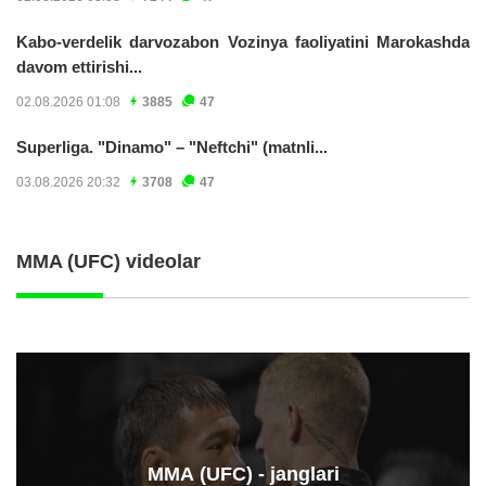
Kabo-verdelik darvozabon Vozinya faoliyatini Marokashda
davom ettirishi...
02.08.2026 01:08
3885
47
Superliga. "Dinamo" – "Neftchi" (matnli...
03.08.2026 20:32
3708
47
MMA (UFC) videolar
ММА (UFC) - janglari