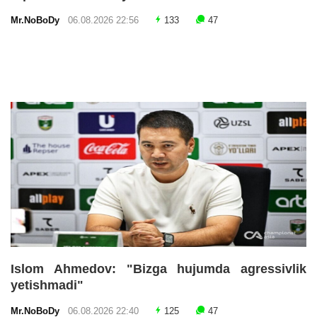
Mr.NoBoDy
06.08.2026 22:56
133
47
Islom Ahmedov: "Bizga hujumda agressivlik
yetishmadi"
Mr.NoBoDy
06.08.2026 22:40
125
47