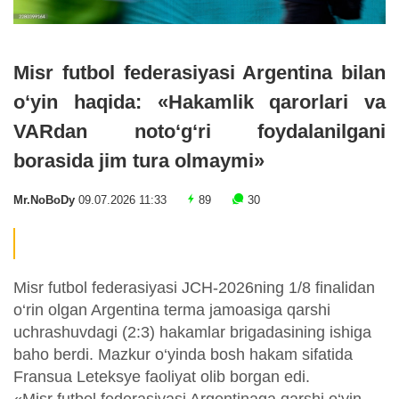
Misr futbol federasiyasi Argentina bilan
o‘yin haqida: «Hakamlik qarorlari va
VARdan noto‘g‘ri foydalanilgani
borasida jim tura olmaymi»
Mr.NoBoDy
09.07.2026 11:33
89
30
Misr futbol federasiyasi JCH-2026ning 1/8 finalidan
o‘rin olgan Argentina terma jamoasiga qarshi
uchrashuvdagi (2:3) hakamlar brigadasining ishiga
baho berdi. Mazkur o‘yinda bosh hakam sifatida
Fransua Leteksye faoliyat olib borgan edi.