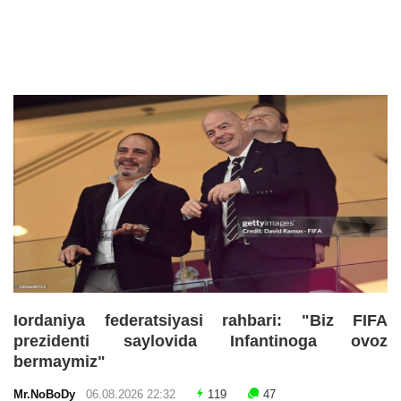
Iordaniya federatsiyasi rahbari: "Biz FIFA
prezidenti saylovida Infantinoga ovoz
bermaymiz"
Mr.NoBoDy
06.08.2026 22:32
119
47