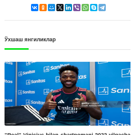
Ўхшаш янгиликлар