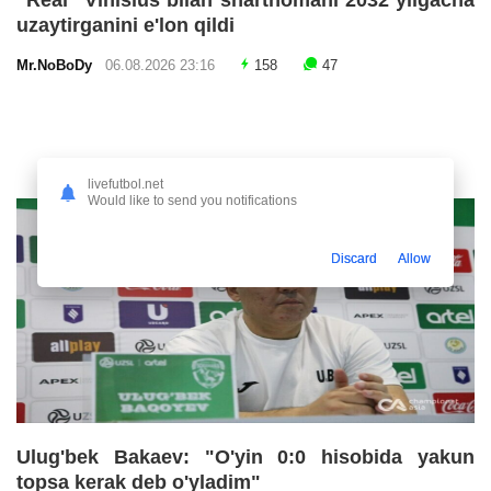
"Real" Vinisius bilan shartnomani 2032 yilgacha
uzaytirganini e'lon qildi
Mr.NoBoDy
06.08.2026 23:16
158
47
livefutbol.net
Would like to send you notifications
Discard
Allow
Ulug'bek Bakaev: "O'yin 0:0 hisobida yakun
topsa kerak deb o'yladim"