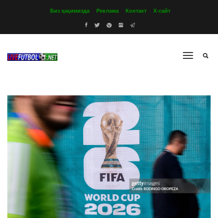
Биз ҳақимизда
Реклама
Контакт
Х-сайт