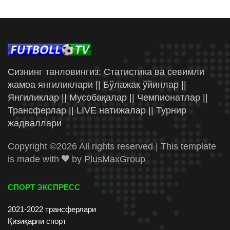
Сизнинг танловингиз: Статистика ва севимли
жамоа янгиликлари || Бўлажак ўйинлар ||
Янгиликлар || Мусобақалар || Чемпионатлар ||
Трансферлар || LIVE натижалар || Турнир
жадваллари
Copyright ©
2026 All rights reserved | This template
is made with
by
PlusMaxGroup
СПОРТ ЭКСПРЕСС
2021-2022 трансферлари
Қизиқарли спорт