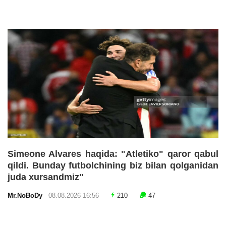
Simeone Alvares haqida: "Atletiko" qaror qabul
qildi. Bunday futbolchining biz bilan qolganidan
juda xursandmiz"
Mr.NoBoDy
08.08.2026 16:56
210
47