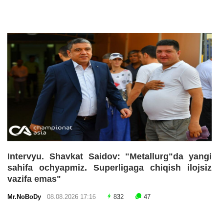
Intervyu. Shavkat Saidov: "Metallurg"da yangi
sahifa ochyapmiz. Superligaga chiqish ilojsiz
vazifa emas"
Mr.NoBoDy
08.08.2026 17:16
832
47