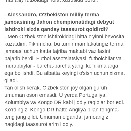
- Alessandro, O'zbekiston milliy terma
jamoasining Jahon chempionatidagi debyut
ishtiroki sizda qanday taassurot qoldirdi?
- Men O'zbekiston ishtirokidagi bitta o'yinni bevosita
kuzatdim. Fikrimcha, bu turnir mamlakatingiz terma
jamoasi uchun katta tajriba maktabi vazifasini
bajarib berdi. Futbol assotsiatsiyasi, futbolchilar va
murabbiylar - barcha-barcha yangi ko'nikmalarga
ega bo'lishdi. Bu albatta keyingi o'sish uchun xizmat
qiladi.
Tan olish kerak, O'zbekiston joy olgan guruh
umuman oson emasdi. U yerda Portugaliya,
Kolumbiya va Kongo DR kabi jiddiy raqiblar bor edi.
Ko'rdingiz, Kongo DR hatto Angliya bilan tengma-
teng jang qildi. Umuman olganda, jamoangiz
haqidagi taassurotlarim ijobiy.