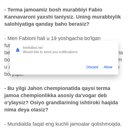
- Terma jamoamiz bosh murabbiyi Fabio
Kannavaroni yaxshi taniysiz. Uning murabbiylik
salohiyatiga qanday baho berasiz?
- Men Fabioni hali u 19 yoshgacha bo'lgan
futbolchilar jamoasida o'ynab yurgan paytlaridan
livefutbol.net
beri bilaman. Futbolchi sifatida uning qanday afsona
Would like to send you notifications
bo'lganini butun dunyo biladi. Murabbiy sifatida ham
u ayni paytda juda yaxshi va mazmunli faoliyat olib
Discard
Allow
boryapti.
- Bu yilgi Jahon chempionatida qaysi terma
jamoa chempionlikka asosiy da'vogar deb
o'ylaysiz? Osiyo grandlarining ishtiroki haqida
nima deya olasiz?
- Mundialda faqat eng kuchli jamoalar qolishmoqda.