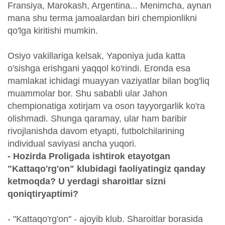
Fransiya, Marokash, Argentina... Menimcha, aynan
mana shu terma jamoalardan biri chempionlikni
qo'lga kiritishi mumkin.
Osiyo vakillariga kelsak, Yaponiya juda katta
o'sishga erishgani yaqqol ko'rindi. Eronda esa
mamlakat ichidagi muayyan vaziyatlar bilan bog'liq
muammolar bor. Shu sababli ular Jahon
chempionatiga xotirjam va oson tayyorgarlik ko'ra
olishmadi. Shunga qaramay, ular ham baribir
rivojlanishda davom etyapti, futbolchilarining
individual saviyasi ancha yuqori.
- Hozirda Proligada ishtirok etayotgan
"Kattaqo'rg'on" klubidagi faoliyatingiz qanday
ketmoqda? U yerdagi sharoitlar sizni
qoniqtiryaptimi?
- "Kattaqo'rg'on" - ajoyib klub. Sharoitlar borasida