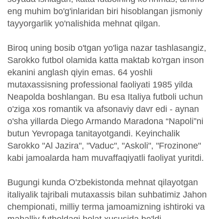
eng muhim bo'g'inlaridan biri hisoblangan jismoniy
tayyorgarlik yo'nalishida mehnat qilgan.
Biroq uning bosib o'tgan yo'liga nazar tashlasangiz,
Sarokko futbol olamida katta maktab ko'rgan inson
ekanini anglash qiyin emas. 64 yoshli
mutaxassisning professional faoliyati 1985 yilda
Neapolda boshlangan. Bu esa Italiya futboli uchun
o'ziga xos romantik va afsonaviy davr edi - aynan
o'sha yillarda Diego Armando Maradona “Napoli”ni
butun Yevropaga tanitayotgandi. Keyinchalik
Sarokko "Al Jazira", "Vaduc", "Askoli", "Frozinone"
kabi jamoalarda ham muvaffaqiyatli faoliyat yuritdi.
Bugungi kunda O'zbekistonda mehnat qilayotgan
italiyalik tajribali mutaxassis bilan suhbatimiz Jahon
chempionati, milliy terma jamoamizning ishtiroki va
mahalliy futboldagi holat xususida bo'ldi.