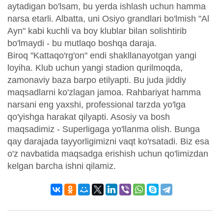
aytadigan bo'lsam, bu yerda ishlash uchun hamma
narsa etarli. Albatta, uni Osiyo grandlari bo'lmish "Al
Ayn" kabi kuchli va boy klublar bilan solishtirib
bo'lmaydi - bu mutlaqo boshqa daraja.
Biroq "Kattaqo'rg'on" endi shakllanayotgan yangi
loyiha. Klub uchun yangi stadion qurilmoqda,
zamonaviy baza barpo etilyapti. Bu juda jiddiy
maqsadlarni ko'zlagan jamoa. Rahbariyat hamma
narsani eng yaxshi, professional tarzda yo'lga
qo'yishga harakat qilyapti. Asosiy va bosh
maqsadimiz - Superligaga yo'llanma olish. Bunga
qay darajada tayyorligimizni vaqt ko'rsatadi. Biz esa
o'z navbatida maqsadga erishish uchun qo'limizdan
kelgan barcha ishni qilamiz.