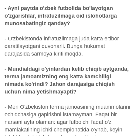
- Ayni paytda o'zbek futbolida bo'layotgan
o'zgarishlar, infratuzilmaga oid islohotlarga
munosabatingiz qanday?
- O'zbekistonda infratuzilmaga juda katta e'tibor
qaratilayotgani quvonarli. Bunga hukumat
darajasida sarmoya kiritilmoqda.
- Mundialdagi o'yinlardan kelib chiqib aytganda,
terma jamoamizning eng katta kamchiligi
nimada ko'rindi? Jahon darajasiga chiqish
uchun nima yetishmayapti?
- Men O'zbekiston terma jamoasining muammolarini
ochiqchasiga gapirishni istamayman. Faqat bir
narsani ayta olaman: agar futbolchi faqat o'z
mamlakatining ichki chempionatida o'ynab, keyin