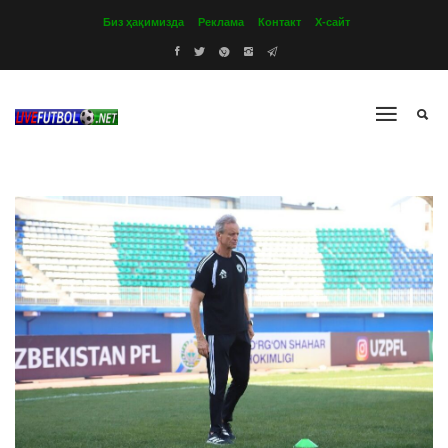
Биз ҳақимизда
Реклама
Контакт
Х-сайт