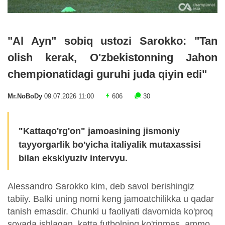
"Al Ayn" sobiq ustozi Sarokko: "Tan
olish kerak, O'zbekistonning Jahon
chempionatidagi guruhi juda qiyin edi"
Mr.NoBoDy
09.07.2026 11:00
606
30
"Kattaqo'rg'on" jamoasining jismoniy
tayyorgarlik bo'yicha italiyalik mutaxassisi
bilan eksklyuziv intervyu.
Alessandro Sarokko kim, deb savol berishingiz
tabiiy. Balki uning nomi keng jamoatchilikka u qadar
tanish emasdir. Chunki u faoliyati davomida ko'proq
soyada ishlagan, katta futbolning ko'rinmas, ammo