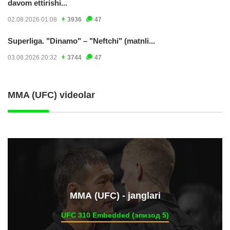
davom ettirishi...
02.08.2026 01:08
3936
47
Superliga. "Dinamo" – "Neftchi" (matnli...
03.08.2026 20:32
3744
47
MMA (UFC) videolar
ММА (UFC) - janglari
UFC 310 Embedded (эпизод 5)