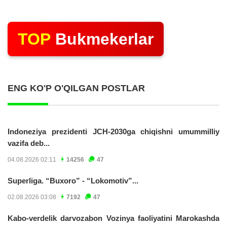
TOP
Bukmekerlar
ENG KO'P O'QILGAN POSTLAR
Indoneziya prezidenti JCH-2030ga chiqishni umummilliy
vazifa deb...
04.08.2026 02:11
14256
47
Superliga. “Buxoro” - “Lokomotiv”...
02.08.2026 03:08
7192
47
Kabo-verdelik darvozabon Vozinya faoliyatini Marokashda