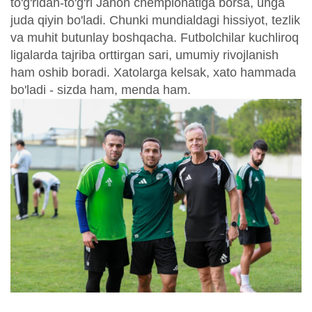
to'g'ridan-to'g'ri Jahon chempionatiga borsa, unga
juda qiyin bo'ladi. Chunki mundialdagi hissiyot, tezlik
va muhit butunlay boshqacha. Futbolchilar kuchliroq
ligalarda tajriba orttirgan sari, umumiy rivojlanish
ham oshib boradi. Xatolarga kelsak, xato hammada
bo'ladi - sizda ham, menda ham.