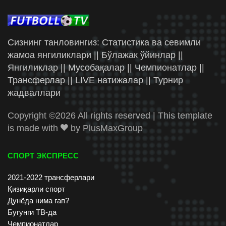
Сизнинг танловингиз: Статистика ва севимли
жамоа янгиликлари || Бўлажак ўйинлар ||
Янгиликлар || Мусобақалар || Чемпионатлар ||
Трансферлар || LIVE натижалар || Турнир
жадваллари
Copyright ©
2026 All rights reserved | This template
is made with
by
PlusMaxGroup
СПОРТ ЭКСПРЕСС
2021-2022 трансферлари
Қизиқарли спорт
Дунёда нима гап?
Бугунги ТВ-да
Чемпионатлар