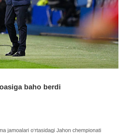
oasiga baho berdi
a jamoalari o‘rtasidagi Jahon chempionati