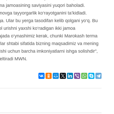
rma jamoasining saviyasini yuqori baholadi.
ovga tayyorgarlik ko‘rayotganini ta’kidladi.
ga. Ular bu yerga tasodifan kelib qolgani yo‘q. Bu
gol urishni yaxshi ko‘radigan ikki jamoa
arajada o‘ynashimiz kerak, chunki Marokash terma
lar shtabi sifatida bizning maqsadimiz va mening
i uchun barcha imkoniyatlarni ishga solishdir",
eltiradi MWN.