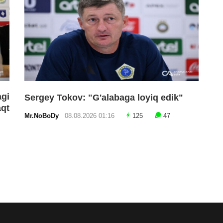
gi
Sergey Tokov: "G'alabaga loyiq edik"
aqt
Mr.NoBoDy
08.08.2026 01:16
125
47