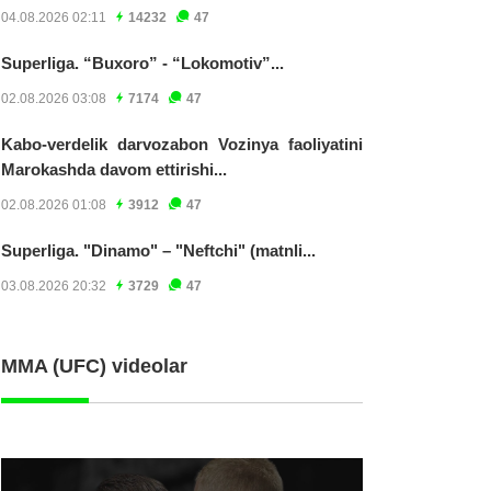
04.08.2026 02:11
14232
47
Superliga. “Buxoro” - “Lokomotiv”...
02.08.2026 03:08
7174
47
Kabo-verdelik darvozabon Vozinya faoliyatini
Marokashda davom ettirishi...
02.08.2026 01:08
3912
47
Superliga. "Dinamo" – "Neftchi" (matnli...
03.08.2026 20:32
3729
47
MMA (UFC) videolar