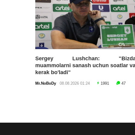
Sergey Lushchan: "Bizda
muammolarni sanash uchun soatlar v
kerak bo'ladi"
Mr.NoBoDy
08.08.2026 01:24
1991
47