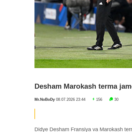
Desham Marokash terma jam
Mr.NoBoDy
08.07.2026 23:44
156
30
Didye Desham Fransiya va Marokash term