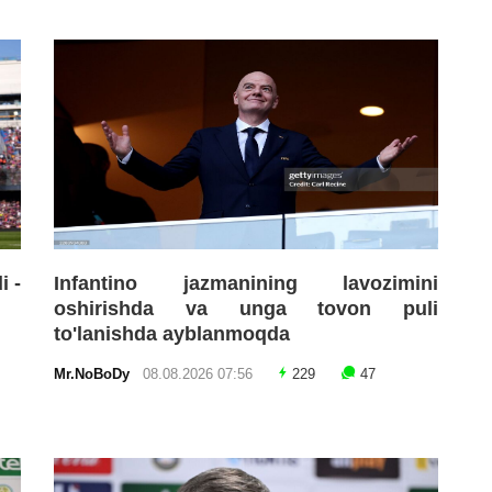
i -
Infantino jazmanining lavozimini
oshirishda va unga tovon puli
to'lanishda ayblanmoqda
Mr.NoBoDy
08.08.2026 07:56
229
47