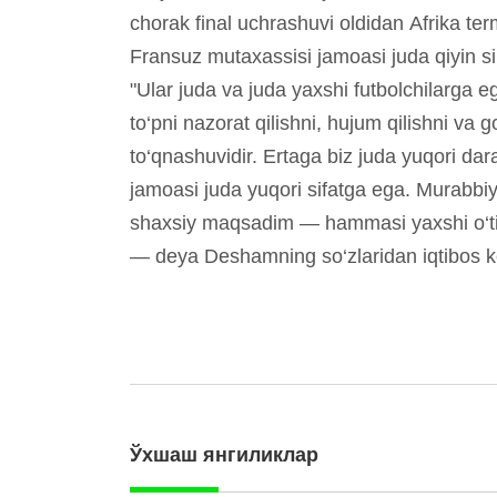
chorak final uchrashuvi oldidan Afrika te
Fransuz mutaxassisi jamoasi juda qiyin sin
"Ular juda va juda yaxshi futbolchilarga e
to‘pni nazorat qilishni, hujum qilishni va 
to‘qnashuvidir. Ertaga biz juda yuqori d
jamoasi juda yuqori sifatga ega. Murabbiy
shaxsiy maqsadim — hammasi yaxshi o‘tish
— deya Deshamning so‘zlaridan iqtibos k
Ўхшаш янгиликлар