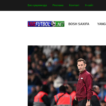
Биз ҳақимизда
Реклама
Контакт
Х-сайт
BOSH SAXIFA
YANG