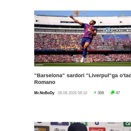
"Barselona" sardori "Liverpul"ga o'tad
Romano
Mr.NoBoDy
08.08.2026 08:16
309
47