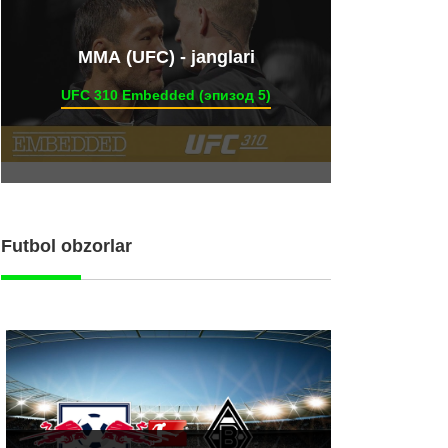
ММА (UFC) - janglari
UFC 310 Embedded (эпизод 5)
Futbol obzorlar