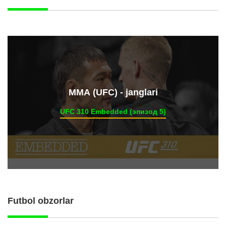
ММА (UFC) - janglari
UFC 310 Embedded (эпизод 5)
Futbol obzorlar