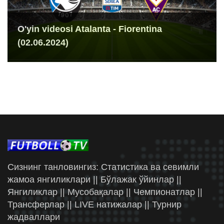
O'yin videosi Atalanta - Fiorentina
(02.06.2024)
Сизнинг танловингиз: Статистика ва севимли
жамоа янгиликлари || Бўлажак ўйинлар ||
Янгиликлар || Мусобақалар || Чемпионатлар ||
Трансферлар || LIVE натижалар || Турнир
жадваллари