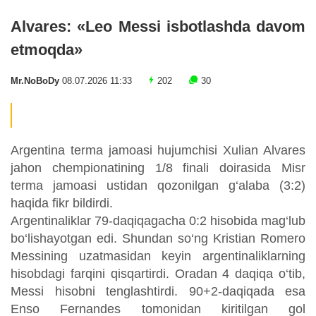
Alvares: «Leo Messi isbotlashda davom
etmoqda»
Mr.NoBoDy
08.07.2026 11:33
202
30
Argentina terma jamoasi hujumchisi Xulian Alvares
jahon chempionatining 1/8 finali doirasida Misr
terma jamoasi ustidan qozonilgan g‘alaba (3:2)
haqida fikr bildirdi.
Argentinaliklar 79-daqiqagacha 0:2 hisobida mag‘lub
bo‘lishayotgan edi. Shundan so‘ng Kristian Romero
Messining uzatmasidan keyin argentinaliklarning
hisobdagi farqini qisqartirdi. Oradan 4 daqiqa o‘tib,
Messi hisobni tenglashtirdi. 90+2-daqiqada esa
Enso Fernandes tomonidan kiritilgan gol