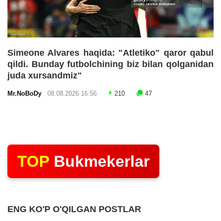
Simeone Alvares haqida: "Atletiko" qaror qabul
qildi. Bunday futbolchining biz bilan qolganidan
juda xursandmiz"
Mr.NoBoDy
08.08.2026 16:56
210
47
TOP
Bukmekerlar
ENG KO'P O'QILGAN POSTLAR