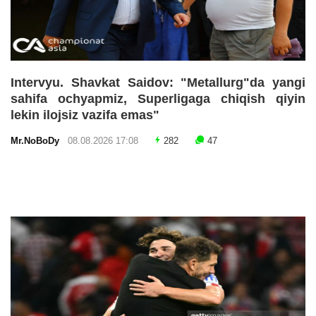
Intervyu. Shavkat Saidov: "Metallurg"da yangi
sahifa ochyapmiz, Superligaga chiqish qiyin
lekin ilojsiz vazifa emas"
Mr.NoBoDy
08.08.2026 17:08
282
47