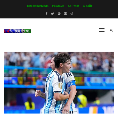
Биз ҳақимизда
Реклама
Контакт
Х-сайт