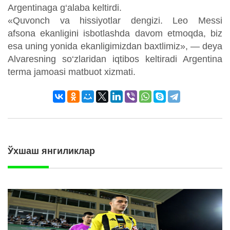
Argentinaga g‘alaba keltirdi.
«Quvonch va hissiyotlar dengizi. Leo Messi
afsona ekanligini isbotlashda davom etmoqda, biz
esa uning yonida ekanligimizdan baxtlimiz», — deya
Alvaresning so‘zlaridan iqtibos keltiradi Argentina
terma jamoasi matbuot xizmati.
Ўхшаш янгиликлар