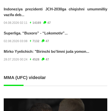
Indoneziya prezidenti JCH-2030ga chiqishni umummilliy
vazifa deb...
04.08.2026 02:11
14169
47
Superliga. “Buxoro” - “Lokomotiv”...
02.08.2026 03:08
7132
47
Mirko Yyelichich: "Birinchi bo'limni juda yomon...
28.07.2026 00:24
4528
47
MMA (UFC) videolar