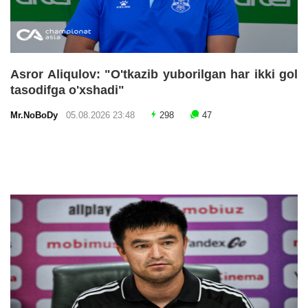
Asror Aliqulov: "O'tkazib yuborilgan har ikki gol
tasodifga o'xshadi"
Mr.NoBoDy
05.08.2026 23:48
298
47