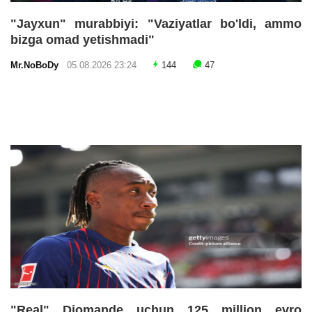
"Jayxun" murabbiyi: "Vaziyatlar bo'ldi, ammo
bizga omad yetishmadi"
Mr.NoBoDy
05.08.2026 23:24
144
47
"Real" Diomande uchun 125 million evro