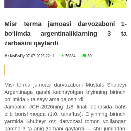
Misr terma jamoasi darvozaboni 1-
bo‘limda argentinaliklarning 3 ta
zarbasini qaytardi
Mr.NoBoDy
07.07.2026 22:11
76884
30
Misr terma jamoasi darvozaboni Mustafo Shubeyr
Argentinaga qarshi kechayotgan o‘yinning birinchi
bo‘limida 3 ta seyv amalga oshirdi.
Jamoalar JCH-2026ning 1/8 finali doirasida bahs
olib borishmoqda (1:0, tanaffus). O‘yinning birinchi
yarmida Shubeyr o‘z darvozasi tomon yo‘llangan
barcha 3 ta aniq zarbani qaytardi — shu jumladan,