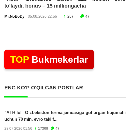
to'laydi, bonus – 15 milliongacha
Mr.NoBoDy
05.08.2026 22:56
257
47
TOP
Bukmekerlar
ENG KO'P O'QILGAN POSTLAR
"Al Hilol" O'zbekiston terma jamoasiga gol urgan hujumchi
uchun 70 mln. evro taklif...
28.07.2026 01:56
17309
47