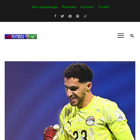
Биз ҳақимизда
Реклама
Контакт
Х-сайт