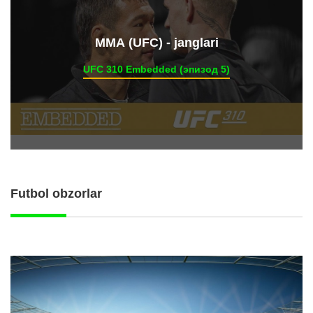
ММА (UFC) - janglari
UFC 310 Embedded (эпизод 5)
Futbol obzorlar