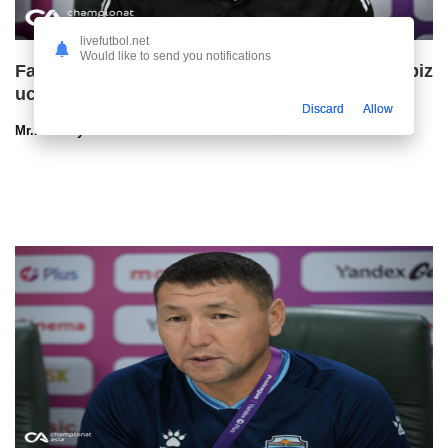
livefutbol.net
Would like to send you notifications
Farhod Nishonov: "Sho'rtan"ga qarshi bahs biz
uchun final o'yinidek bo'ladi"
Discard
Allow
Mr.NoBoDy
05.08.2026 23:40
148
47