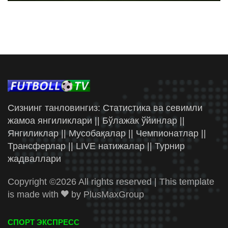
Сизнинг танловингиз: Статистика ва севимли
жамоа янгиликлари || Бўлажак ўйинлар ||
Янгиликлар || Мусобақалар || Чемпионатлар ||
Трансферлар || LIVE натижалар || Турнир
жадваллари
Copyright ©
2026 All rights reserved | This template
is made with
by
PlusMaxGroup
СПОРТ ЭКСПРЕСС