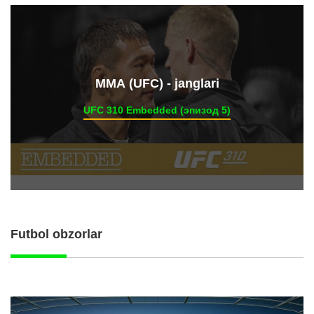
ММА (UFC) - janglari
UFC 310 Embedded (эпизод 5)
Futbol obzorlar