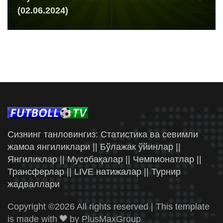
(02.06.2024)
Сизнинг танловингиз: Статистика ва севимли
жамоа янгиликлари || Бўлажак ўйинлар ||
Янгиликлар || Мусобақалар || Чемпионатлар ||
Трансферлар || LIVE натижалар || Турнир
жадваллари
Copyright ©
2026 All rights reserved | This template
is made with
by
PlusMaxGroup