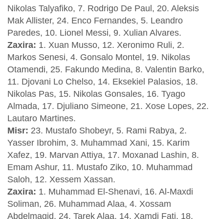
Nikolas Talyafiko, 7. Rodrigo De Paul, 20. Aleksis
Mak Allister, 24. Enco Fernandes, 5. Leandro
Paredes, 10. Lionel Messi, 9. Xulian Alvares.
Zaxira:
1. Xuan Musso, 12. Xeronimo Ruli, 2.
Markos Senesi, 4. Gonsalo Montel, 19. Nikolas
Otamendi, 25. Fakundo Medina, 8. Valentin Barko,
11. Djovani Lo Chelso, 14. Eksekiel Palasios, 18.
Nikolas Pas, 15. Nikolas Gonsales, 16. Tyago
Almada, 17. Djuliano Simeone, 21. Xose Lopes, 22.
Lautaro Martines.
Misr:
23. Mustafo Shobeyr, 5. Rami Rabya, 2.
Yasser Ibrohim, 3. Muhammad Xani, 15. Karim
Xafez, 19. Marvan Attiya, 17. Moxanad Lashin, 8.
Emam Ashur, 11. Mustafo Ziko, 10. Muhammad
Saloh, 12. Xessem Xassan.
Zaxira:
1. Muhammad El-Shenavi, 16. Al-Maxdi
Soliman, 26. Muhammad Alaa, 4. Xossam
Abdelmagid, 24. Tarek Alaa, 14. Xamdi Fati, 18.