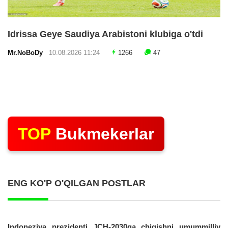
Idrissa Geye Saudiya Arabistoni klubiga o'tdi
Mr.NoBoDy
10.08.2026 11:24
1266
47
TOP
Bukmekerlar
ENG KO'P O'QILGAN POSTLAR
Indoneziya prezidenti JCH-2030ga chiqishni umummilliy