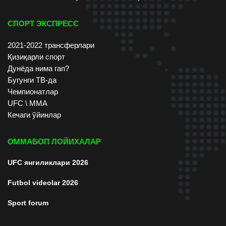
СПОРТ ЭКСПРЕСС
2021-2022 трансферлари
Қизиқарли спорт
Дунёда нима гап?
Бугунги ТВ-да
Чемпионатлар
UFC \ ММА
Кечаги ўйинлар
ОММАБОП ЛОЙИХАЛАР
UFC янгиликлари 2026
Futbol videolar 2026
Sport forum