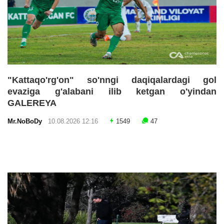
"Kattaqo'rg'on" so'nngi daqiqalardagi gol
evaziga g'alabani ilib ketgan o'yindan
GALEREYA
Mr.NoBoDy
10.08.2026 12:16
1549
47