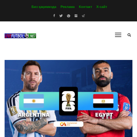
Биз ҳақимизда
Реклама
Контакт
Х-сайт