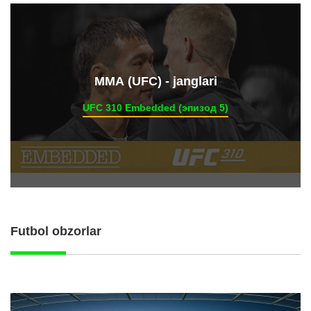
ММА (UFC) - janglari
UFC 310 Embedded (эпизод 5)
Futbol obzorlar