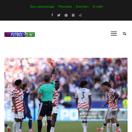
Биз ҳақимизда
Реклама
Контакт
Х-сайт