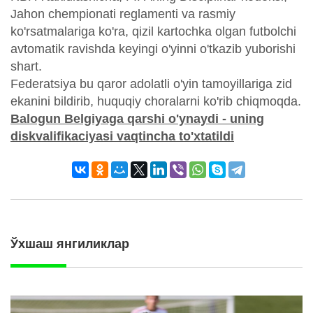
Jahon chempionati reglamenti va rasmiy
ko'rsatmalariga ko'ra, qizil kartochka olgan futbolchi
avtomatik ravishda keyingi o'yinni o'tkazib yuborishi
shart.
Federatsiya bu qaror adolatli o'yin tamoyillariga zid
ekanini bildirib, huquqiy choralarni ko'rib chiqmoqda.
Balogun Belgiyaga qarshi o'ynaydi - uning
diskvalifikaciyasi vaqtincha to'xtatildi
Ўхшаш янгиликлар