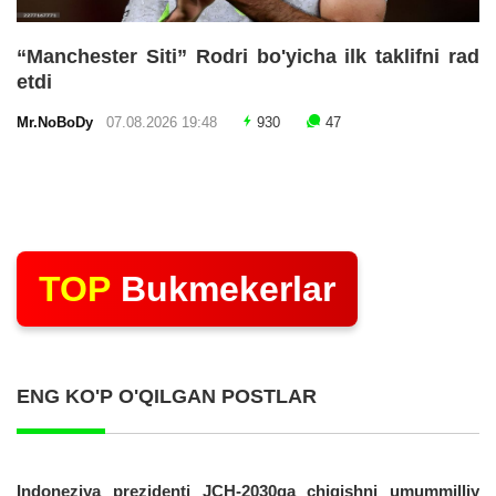
“Manchester Siti” Rodri bo'yicha ilk taklifni rad
etdi
Mr.NoBoDy
07.08.2026 19:48
930
47
TOP
Bukmekerlar
ENG KO'P O'QILGAN POSTLAR
Indoneziya prezidenti JCH-2030ga chiqishni umummilliy