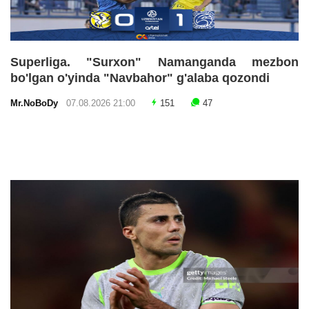
Superliga. "Surxon" Namanganda mezbon
bo'lgan o'yinda "Navbahor" g'alaba qozondi
Mr.NoBoDy
07.08.2026 21:00
151
47