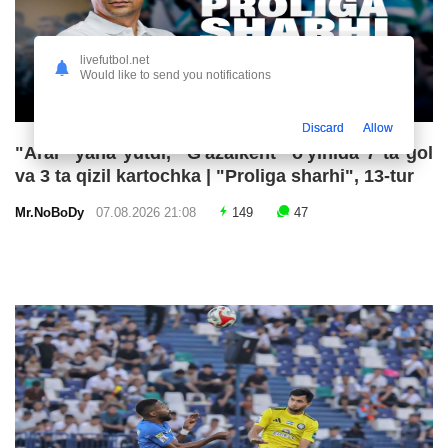
livefutbol.net
Would like to send you notifications
Discard
Allow
"Aral" yana yutdi, "G'azalkent" o'yinida 7 ta gol
va 3 ta qizil kartochka | "Proliga sharhi", 13-tur
Mr.NoBoDy
07.08.2026 21:08
149
47