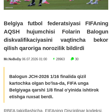
Belgiya futbol federatsiyasi FIFAning
AQSH hujumchisi Folarin Balogun
diskvalifikaciyasini vaqtincha bekor
qilish qaroriga norozilik bildirdi
Mr.NoBoDy
06.07.2026 01:00
28963
30
Balogun JCH-2026 1/16 finalida qizil
kartochka olgan bo'lsa-da, FIFA unga
Belgiyaga qarshi 1/8 final o'yinida ishtirok
etishga ruxsat berdi.
RBFA takidlashicha, FIFAning Disciplinar kodeksi,