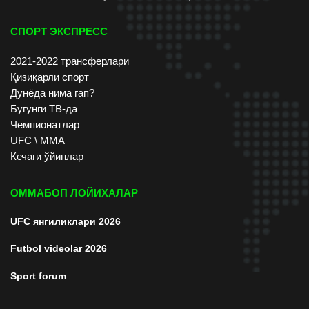
СПОРТ ЭКСПРЕСС
2021-2022 трансферлари
Қизиқарли спорт
Дунёда нима гап?
Бугунги ТВ-да
Чемпионатлар
UFC \ ММА
Кечаги ўйинлар
ОММАБОП ЛОЙИХАЛАР
UFC янгиликлари 2026
Futbol videolar 2026
Sport forum