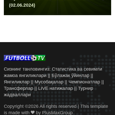
(02.06.2024)
Сизнинг танловингиз: Статистика ва севимли
жамоа янгиликлари || Бўлажак ўйинлар ||
Янгиликлар || Мусобақалар || Чемпионатлар ||
Трансферлар || LIVE натижалар || Турнир
жадваллари
Copyright ©
2026 All rights reserved | This template
is made with
by
PlusMaxGroup