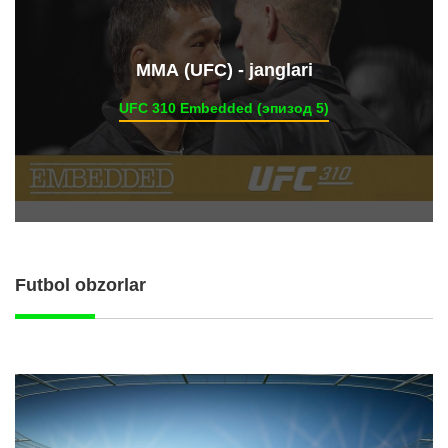
ММА (UFC) - janglari
UFC 310 Embedded (эпизод 5)
Futbol obzorlar