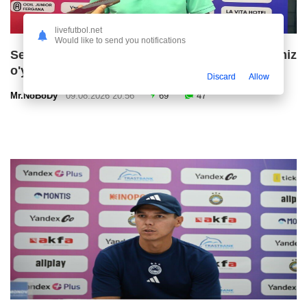
livefutbol.net
Would like to send you notifications
Sergey Lebedev: "Bugun futbolchilarimiz
o'yinga borlarini berishdi"
Discard
Allow
Mr.NoBoDy
09.08.2026 20:56
69
47