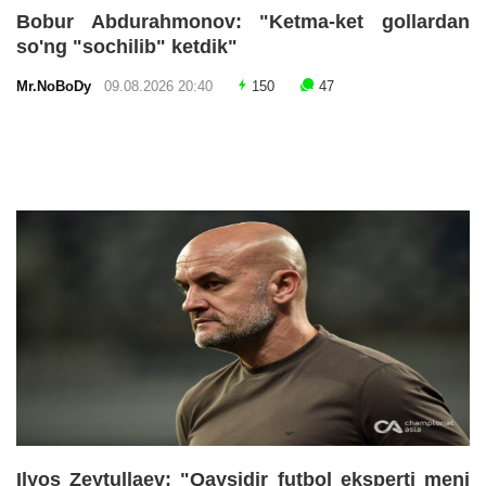
Bobur Abdurahmonov: "Ketma-ket gollardan
so'ng "sochilib" ketdik"
Mr.NoBoDy
09.08.2026 20:40
150
47
Ilyos Zeytullaev: "Qaysidir futbol eksperti meni