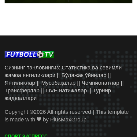
Сизнинг танловингиз: Статистика ва севимли
жамоа янгиликлари || Бўлажак ўйинлар ||
Янгиликлар || Мусобақалар || Чемпионатлар ||
Трансферлар || LIVE натижалар || Турнир
жадваллари
Copyright ©
2026 All rights reserved | This template
is made with
by
PlusMaxGroup
СПОРТ ЭКСПРЕСС