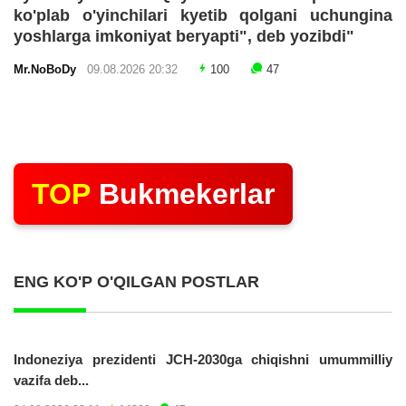
ko'plab o'yinchilari kyetib qolgani uchungina
yoshlarga imkoniyat beryapti", deb yozibdi"
Mr.NoBoDy
09.08.2026 20:32
100
47
TOP
Bukmekerlar
ENG KO'P O'QILGAN POSTLAR
Indoneziya prezidenti JCH-2030ga chiqishni umummilliy
vazifa deb...