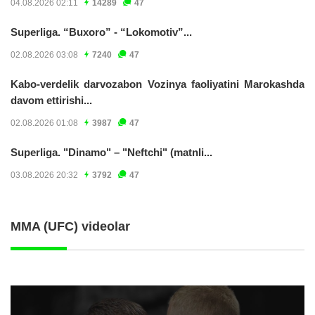
04.08.2026 02:11
14289
47
Superliga. “Buxoro” - “Lokomotiv”...
02.08.2026 03:08
7240
47
Kabo-verdelik darvozabon Vozinya faoliyatini Marokashda
davom ettirishi...
02.08.2026 01:08
3987
47
Superliga. "Dinamo" – "Neftchi" (matnli...
03.08.2026 20:32
3792
47
MMA (UFC) videolar