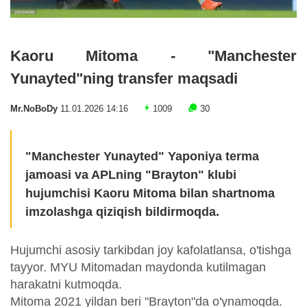
Kaoru Mitoma - "Manchester
Yunayted"ning transfer maqsadi
Mr.NoBoDy
11.01.2026 14:16
1009
30
"Manchester Yunayted" Yaponiya terma
jamoasi va APLning "Brayton" klubi
hujumchisi Kaoru Mitoma bilan shartnoma
imzolashga qiziqish bildirmoqda.
Hujumchi asosiy tarkibdan joy kafolatlansa, o'tishga
tayyor. MYU Mitomadan maydonda kutilmagan
harakatni kutmoqda.
Mitoma 2021 yildan beri "Brayton"da o'ynamoqda.