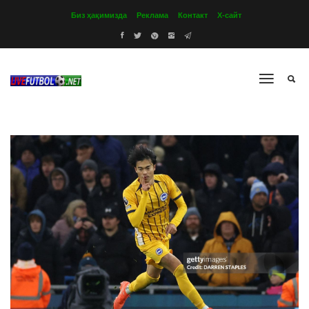
Биз ҳақимизда
Реклама
Контакт
Х-сайт