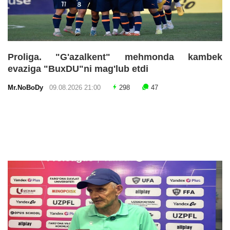
Proliga. "G'azalkent" mehmonda kambek
evaziga "BuxDU"ni mag'lub etdi
Mr.NoBoDy
09.08.2026 21:00
298
47