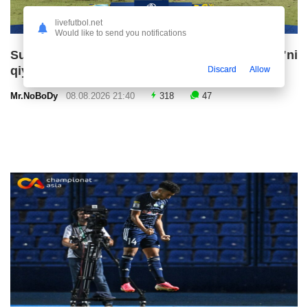
livefutbol.net
Would like to send you notifications
Superliga. OKMK safarda "Bunyodkor"ni
qiyinchilik bilan mag'lub etdi
Discard
Allow
Mr.NoBoDy
08.08.2026 21:40
318
47