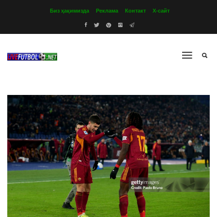
Биз ҳақимизда
Реклама
Контакт
Х-сайт