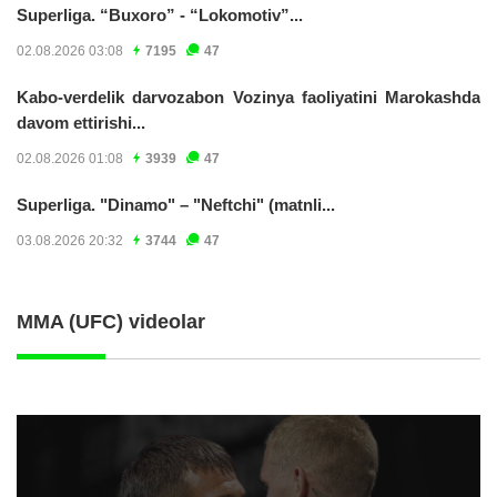
Superliga. “Buxoro” - “Lokomotiv”...
02.08.2026 03:08
7195
47
Kabo-verdelik darvozabon Vozinya faoliyatini Marokashda
davom ettirishi...
02.08.2026 01:08
3939
47
Superliga. "Dinamo" – "Neftchi" (matnli...
03.08.2026 20:32
3744
47
MMA (UFC) videolar