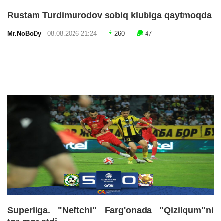
Rustam Turdimurodov sobiq klubiga qaytmoqda
Mr.NoBoDy
08.08.2026 21:24
260
47
Superliga. "Neftchi" Farg'onada "Qizilqum"ni