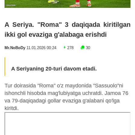
A Seriya. "Roma" 3 daqiqada kiritilgan
ikki gol evaziga g'alabaga erishdi
Mr.NoBoDy
11.01.2026 00:24
278
30
A Seriyaning 20-turi davom etadi.
Tur doirasida "Roma" o'z maydonida "Sassuolo"ni
ishonchli hisobda mag'lubiyatga uchratdi. Jamoa 76
va 79-daqiqadagi gollar evaziga g'alabani qo'lga
kiritdi.