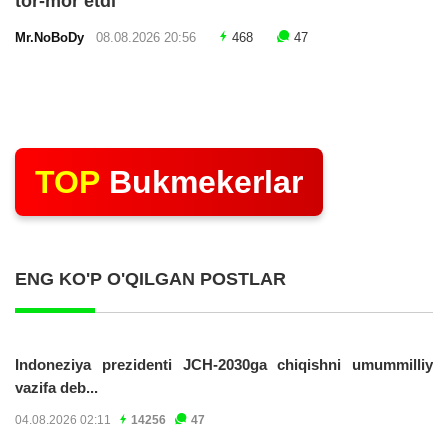
tor-mor etdi
Mr.NoBoDy
08.08.2026 20:56
468
47
TOP
Bukmekerlar
ENG KO'P O'QILGAN POSTLAR
Indoneziya prezidenti JCH-2030ga chiqishni umummilliy
vazifa deb...
04.08.2026 02:11
14256
47