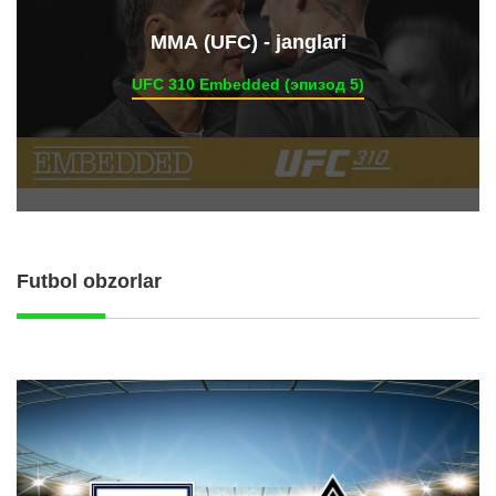
ММА (UFC) - janglari
UFC 310 Embedded (эпизод 5)
Futbol obzorlar