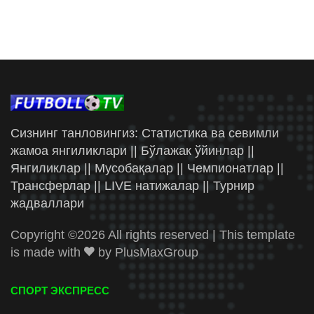
Сизнинг танловингиз: Статистика ва севимли
жамоа янгиликлари || Бўлажак ўйинлар ||
Янгиликлар || Мусобақалар || Чемпионатлар ||
Трансферлар || LIVE натижалар || Турнир
жадваллари
Copyright ©
2026 All rights reserved | This template
is made with
by
PlusMaxGroup
СПОРТ ЭКСПРЕСС