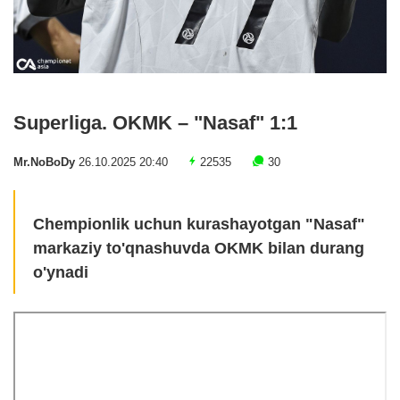
Superliga. OKMK – "Nasaf" 1:1
Mr.NoBoDy
26.10.2025 20:40
22535
30
Chempionlik uchun kurashayotgan "Nasaf"
markaziy to'qnashuvda OKMK bilan durang
o'ynadi