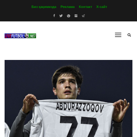
Биз ҳақимизда
Реклама
Контакт
Х-сайт