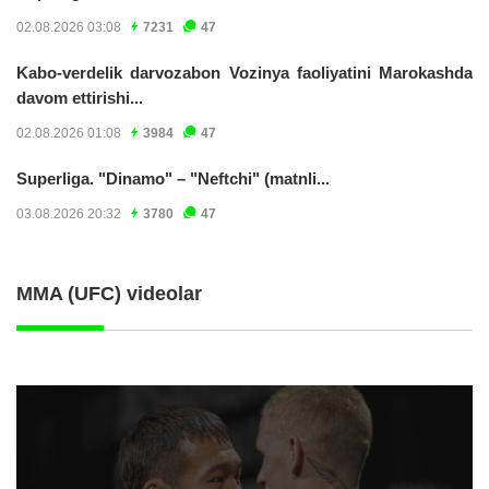
02.08.2026 03:08
7231
47
Kabo-verdelik darvozabon Vozinya faoliyatini Marokashda
davom ettirishi...
02.08.2026 01:08
3984
47
Superliga. "Dinamo" – "Neftchi" (matnli...
03.08.2026 20:32
3780
47
MMA (UFC) videolar