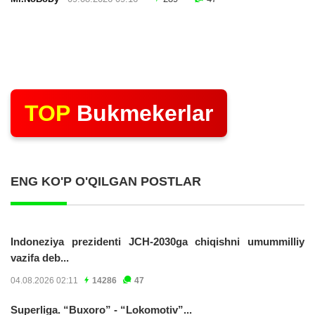
TOP
Bukmekerlar
ENG KO'P O'QILGAN POSTLAR
Indoneziya prezidenti JCH-2030ga chiqishni umummilliy
vazifa deb...
04.08.2026 02:11
14286
47
Superliga. “Buxoro” - “Lokomotiv”...