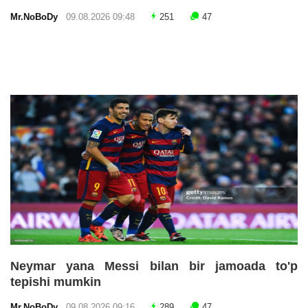
Mr.NoBoDy
09.08.2026 09:48
251
47
Neymar yana Messi bilan bir jamoada to'p
tepishi mumkin
Mr.NoBoDy
09.08.2026 09:16
289
47