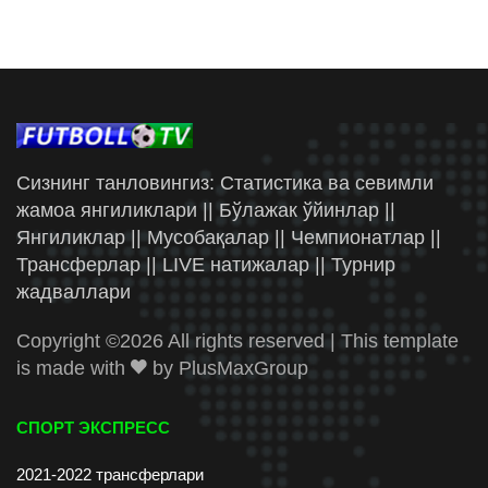
Сизнинг танловингиз: Статистика ва севимли
жамоа янгиликлари || Бўлажак ўйинлар ||
Янгиликлар || Мусобақалар || Чемпионатлар ||
Трансферлар || LIVE натижалар || Турнир
жадваллари
Copyright ©
2026 All rights reserved | This template
is made with
by
PlusMaxGroup
СПОРТ ЭКСПРЕСС
2021-2022 трансферлари