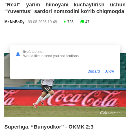
"Real" yarim himoyani kuchaytirish uchun
"Yuventus" sardori nomzodini ko'rib chiqmoqda
Mr.NoBoDy
09.08.2026 10:48
723
47
livefutbol.net
Would like to send you notifications
Discard
Allow
Superliga. “Bunyodkor” - OKMK 2:3