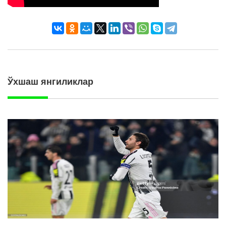
Ўхшаш янгиликлар