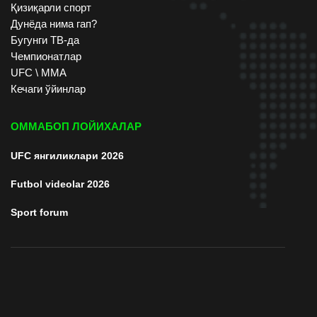
Қизиқарли спорт
Дунёда нима гап?
Бугунги ТВ-да
Чемпионатлар
UFC \ ММА
Кечаги ўйинлар
ОММАБОП ЛОЙИХАЛАР
UFC янгиликлари 2026
Futbol videolar 2026
Sport forum