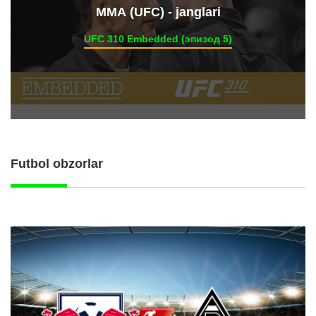
ММА (UFC) - janglari
UFC 310 Embedded (эпизод 5)
Futbol obzorlar