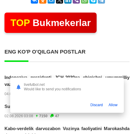
TOP
Bukmekerlar
ENG KO'P O'QILGAN POSTLAR
Indoneziya prezidenti JCH-2030ga chiqishni umummilliy
vazifa deb...
livefutbol.net
Would like to send you notifications
04.08.2026 02:11
14220
47
Discard
Allow
Superliga. “Buxoro” - “Lokomotiv”...
02.08.2026 03:08
7150
47
Kabo-verdelik darvozabon Vozinya faoliyatini Marokashda