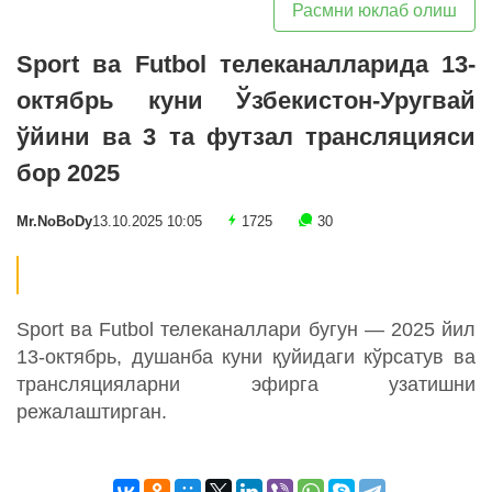
Расмни юклаб олиш
Sport ва Futbol телеканалларида 13-
октябрь куни Ўзбекистон-Уругвай
ўйини ва 3 та футзал трансляцияси
бор 2025
Mr.NoBoDy
13.10.2025 10:05
1725
30
Sport ва Futbol телеканаллари бугун — 2025 йил
13-октябрь, душанба куни қуйидаги кўрсатув ва
трансляцияларни эфирга узатишни
режалаштирган.