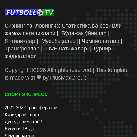
Сизнинг танловингиз: Статистика ва севимли
жамоа янгиликлари || Бўлажак ўйинлар ||
Янгиликлар || Мусобақалар || Чемпионатлар ||
Трансферлар || LIVE натижалар || Турнир
жадваллари
Copyright ©
2026 All rights reserved | This template
is made with
by
PlusMaxGroup
СПОРТ ЭКСПРЕСС
2021-2022 трансферлари
Қизиқарли спорт
Дунёда нима гап?
Бугунги ТВ-да
Чемпионатлар