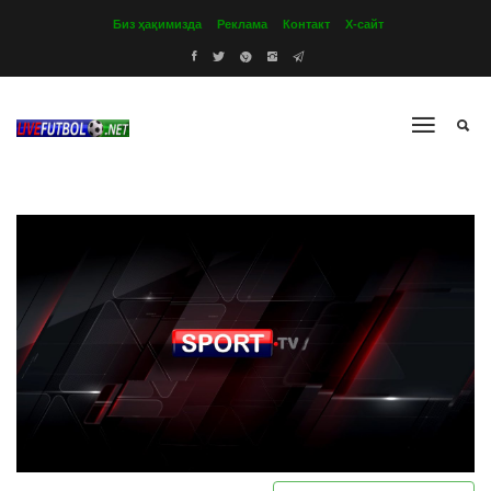
Биз ҳақимизда
Реклама
Контакт
Х-сайт