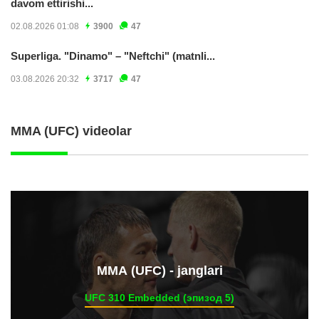
davom ettirishi...
02.08.2026 01:08
3900
47
Superliga. "Dinamo" – "Neftchi" (matnli...
03.08.2026 20:32
3717
47
MMA (UFC) videolar
ММА (UFC) - janglari
UFC 310 Embedded (эпизод 5)