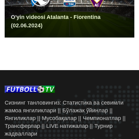
O'yin videosi Atalanta - Fiorentina
(02.06.2024)
Сизнинг танловингиз: Статистика ва севимли
жамоа янгиликлари || Бўлажак ўйинлар ||
Янгиликлар || Мусобақалар || Чемпионатлар ||
Трансферлар || LIVE натижалар || Турнир
жадваллари