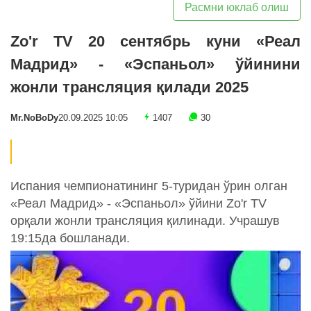
Расмни юклаб олиш
Zo'r TV 20 сентябрь куни «Реал
Мадрид» - «Эспаньол» ўйинини
жонли трансляция қилади 2025
Mr.NoBoDy
20.09.2025 10:05
1407
30
Испания чемпионатининг 5-туридан ўрин олган
«Реал Мадрид» - «Эспаньол» ўйини Zo'r TV
орқали жонли трансляция қилинади. Учрашув
19:15да бошланади.