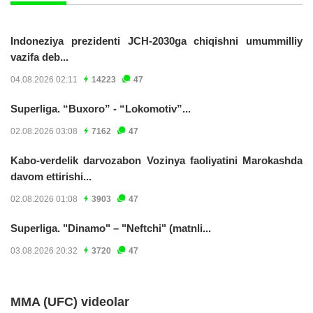
Indoneziya prezidenti JCH-2030ga chiqishni umummilliy
vazifa deb...
04.08.2026 02:11
14223
47
Superliga. “Buxoro” - “Lokomotiv”...
02.08.2026 03:08
7162
47
Kabo-verdelik darvozabon Vozinya faoliyatini Marokashda
davom ettirishi...
02.08.2026 01:08
3903
47
Superliga. "Dinamo" – "Neftchi" (matnli...
03.08.2026 20:32
3720
47
MMA (UFC) videolar