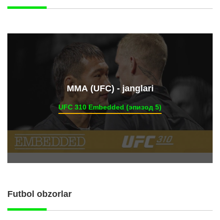
ММА (UFC) - janglari
UFC 310 Embedded (эпизод 5)
Futbol obzorlar