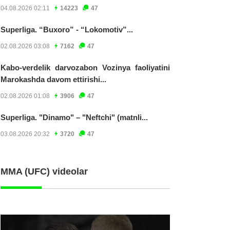
04.08.2026 02:11
14223
47
Superliga. “Buxoro” - “Lokomotiv”...
02.08.2026 03:08
7162
47
Kabo-verdelik darvozabon Vozinya faoliyatini
Marokashda davom ettirishi...
02.08.2026 01:08
3906
47
Superliga. "Dinamo" – "Neftchi" (matnli...
03.08.2026 20:32
3720
47
MMA (UFC) videolar