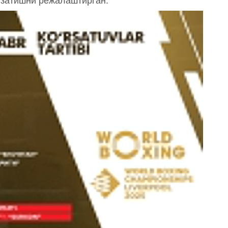
узатишни режалаштирган.