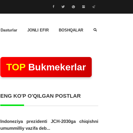
 Dasturlar
JONLI EFIR
BOSHQALAR
TOP
Bukmekerlar
ENG KO'P O'QILGAN POSTLAR
Indoneziya prezidenti JCH-2030ga chiqishni
umummilliy vazifa deb...