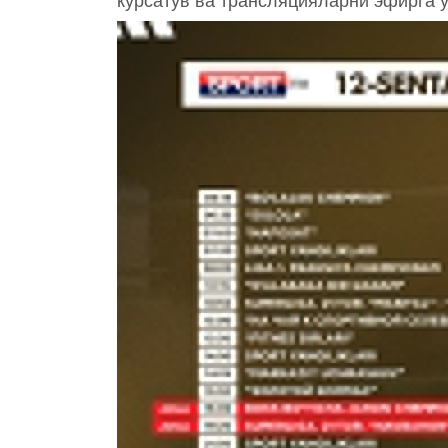
кўрсатув ва трансляцияларни эфирга 