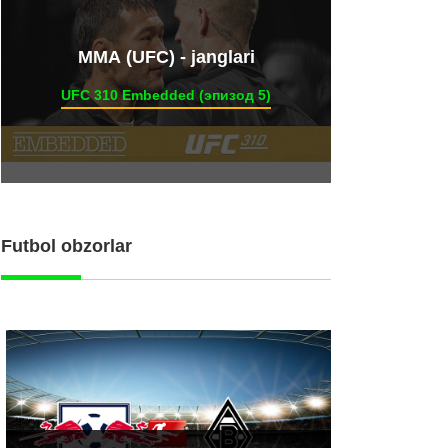
ММА (UFC) - janglari
UFC 310 Embedded (эпизод 5)
Futbol obzorlar