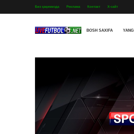
Биз ҳақимизда
Реклама
Контакт
Х-сайт
BOSH SAXIFA
YANG