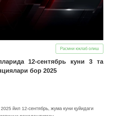
Расмни юклаб олиш
лларида 12-сентябрь куни 3 та
яциялари бор 2025
 2025 йил 12-сентябрь, жума куни қуйидаги