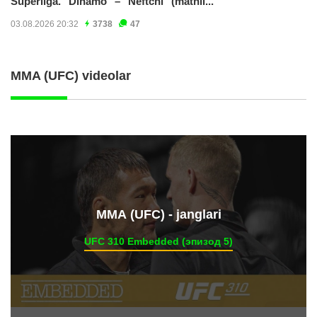
Superliga. "Dinamo" – "Neftchi" (matnli...
03.08.2026 20:32
3738
47
MMA (UFC) videolar
ММА (UFC) - janglari
UFC 310 Embedded (эпизод 5)