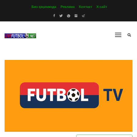
Биз ҳақимизда
Реклама
Контакт
Х-сайт