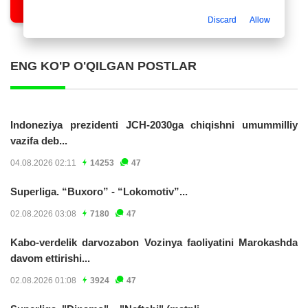
Discard
Allow
ENG KO'P O'QILGAN POSTLAR
Indoneziya prezidenti JCH-2030ga chiqishni umummilliy
vazifa deb...
04.08.2026 02:11
14253
47
Superliga. “Buxoro” - “Lokomotiv”...
02.08.2026 03:08
7180
47
Kabo-verdelik darvozabon Vozinya faoliyatini Marokashda
davom ettirishi...
02.08.2026 01:08
3924
47