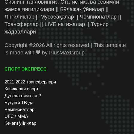
Сизнинг танловингиз: Статистика ва севимли
жамоа янгиликлари || Бўлажак ўйинлар ||
Янгиликлар || Мусобақалар || Чемпионатлар ||
Трансферлар || LIVE натижалар || Турнир
жадваллари
Copyright ©
2026 All rights reserved | This template
is made with
by
PlusMaxGroup
СПОРТ ЭКСПРЕСС
2021-2022 трансферлари
Қизиқарли спорт
Дунёда нима гап?
Бугунги ТВ-да
Чемпионатлар
UFC \ ММА
Кечаги ўйинлар