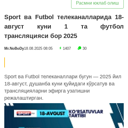
Расмни юклаб олиш
Sport ва Futbol телеканалларида 18-
август куни 1 та футбол
трансляцияси бор 2025
Mr.NoBoDy
18.08.2025 08:05
1407
30
Sport ва Futbol телеканаллари бугун — 2025 йил
18-август, душанба куни қуйидаги кўрсатув ва
трансляцияларни эфирга узатишни
режалаштирган.