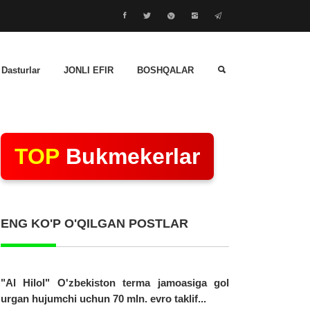
 Dasturlar
JONLI EFIR
BOSHQALAR
TOP
Bukmekerlar
ENG KO'P O'QILGAN POSTLAR
"Al Hilol" O'zbekiston terma jamoasiga gol
urgan hujumchi uchun 70 mln. evro taklif...