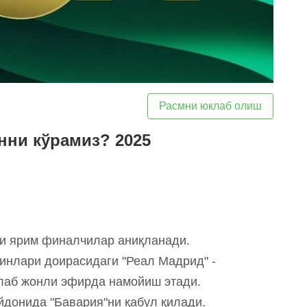
Расмни юклаб олиш
инни кўрамиз? 2025
ги ярим финалчилар аниқланади.
йинлари доирасидаги "Реал Мадрид" -
лаб жонли эфирда намойиш этади.
айдонида "Бавария"ни қабул қилади.