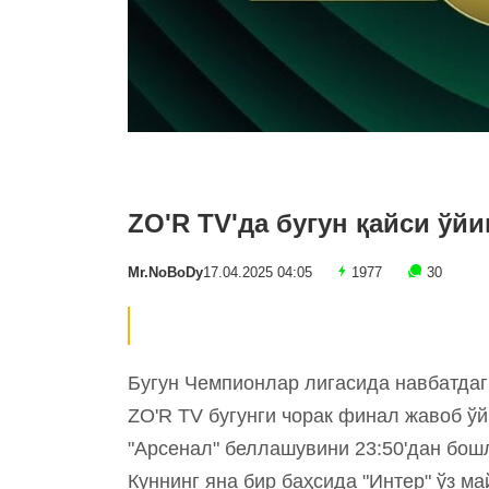
ZO'R TV'да бугун қайси ўй
Mr.NoBoDy
17.04.2025 04:05
1977
30
Бугун Чемпионлар лигасида навбатда
ZO'R TV бугунги чорак финал жавоб ў
"Арсенал" беллашувини 23:50'дан бош
Куннинг яна бир баҳсида "Интер" ўз м