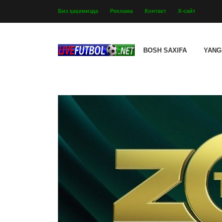
Биз ҳақимизда
Реклама
Контакт
Х-сайт
BOSH SAXIFA
YANG