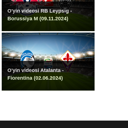
O'yin videosi RB Leypsig -
Borussiya M (09.11.2024)
O'yin videosi Atalanta -
Fiorentina (02.06.2024)