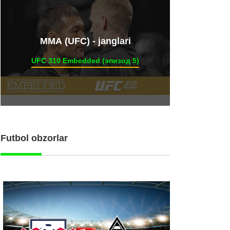
ММА (UFC) - janglari
UFC 310 Embedded (эпизод 5)
Futbol obzorlar