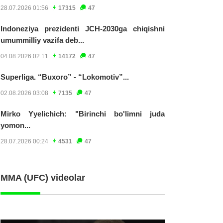
28.07.2026 01:56
17315
47
Indoneziya prezidenti JCH-2030ga chiqishni
umummilliy vazifa deb...
04.08.2026 02:11
14172
47
Superliga. “Buxoro” - “Lokomotiv”...
02.08.2026 03:08
7135
47
Mirko Yyelichich: "Birinchi bo'limni juda
yomon...
28.07.2026 00:24
4531
47
MMA (UFC) videolar