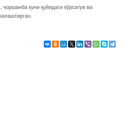
, чоршанба куни қуйидаги кўрсатув ва
жалаштирган.