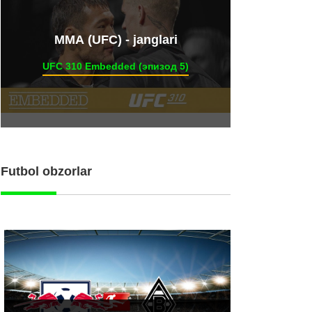
ММА (UFC) - janglari
UFC 310 Embedded (эпизод 5)
Futbol obzorlar