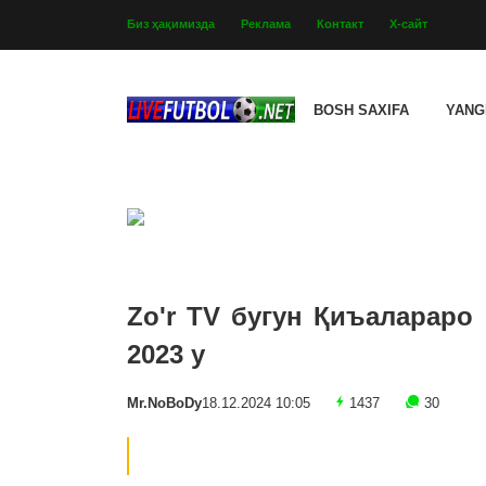
Биз ҳақимизда
Реклама
Контакт
Х-сайт
BOSH SAXIFA
YANG
Zo'r TV бугун Қиъалараро
2023 y
Mr.NoBoDy
18.12.2024 10:05
1437
30