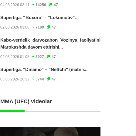
04.08.2026 02:11
14256
47
Superliga. “Buxoro” - “Lokomotiv”...
02.08.2026 03:08
7180
47
Kabo-verdelik darvozabon Vozinya faoliyatini
Marokashda davom ettirishi...
02.08.2026 01:08
3927
47
Superliga. "Dinamo" – "Neftchi" (matnli...
03.08.2026 20:32
3744
47
MMA (UFC) videolar