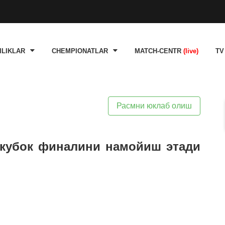
ILIKLAR
CHEMPIONATLAR
MATCH-CENTR
(live)
TV
Расмни юклаб олиш
 кубок финалини намойиш этади