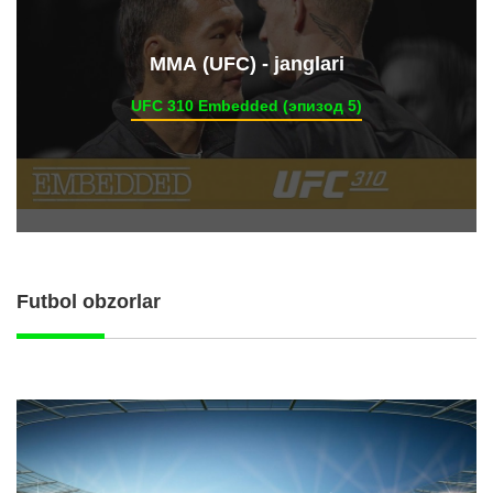
ММА (UFC) - janglari
UFC 310 Embedded (эпизод 5)
Futbol obzorlar