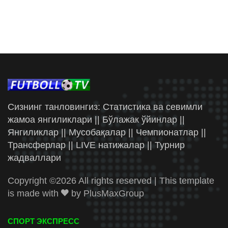
Сизнинг танловингиз: Статистика ва севимли
жамоа янгиликлари || Бўлажак ўйинлар ||
Янгиликлар || Мусобақалар || Чемпионатлар ||
Трансферлар || LIVE натижалар || Турнир
жадваллари
Copyright ©
2026 All rights reserved | This template
is made with
by
PlusMaxGroup
СПОРТ ЭКСПРЕСС