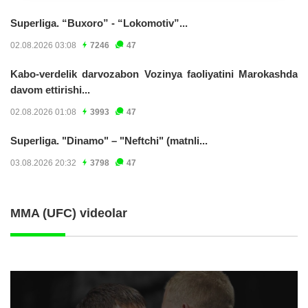
Superliga. “Buxoro” - “Lokomotiv”...
02.08.2026 03:08
7246
47
Kabo-verdelik darvozabon Vozinya faoliyatini Marokashda
davom ettirishi...
02.08.2026 01:08
3993
47
Superliga. "Dinamo" – "Neftchi" (matnli...
03.08.2026 20:32
3798
47
MMA (UFC) videolar