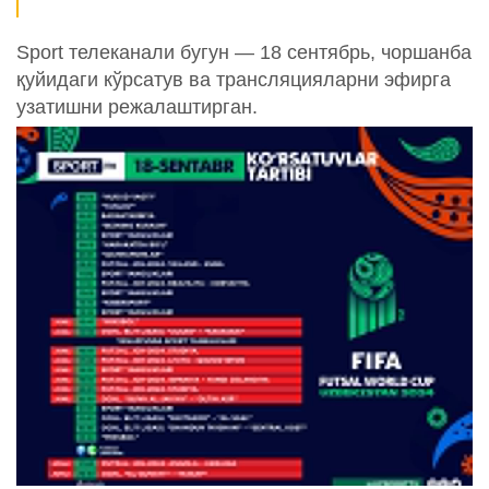
Sport телеканали бугун — 18 сентябрь, чоршанба
қуйидаги кўрсатув ва трансляцияларни эфирга
узатишни режалаштирган.