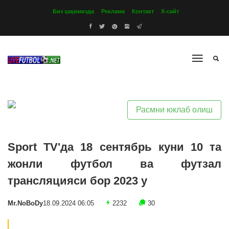
Биз ҳақимизда
Реклама
Контакт
Х-сайт
Расмни юклаб олиш
Sport TV'да 18 сентябрь куни 10 та
жонли футбол ва футзал
трансляцияси бор 2023 y
Mr.NoBoDy
18.09.2024 06:05
2232
30