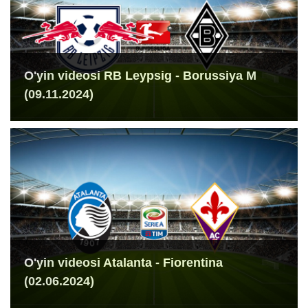
O'yin videosi RB Leypsig - Borussiya M
(09.11.2024)
O'yin videosi Atalanta - Fiorentina
(02.06.2024)