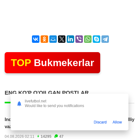
TOP
Bukmekerlar
ENG KO'P O'QILGAN POSTLAR
livefutbol.net
Would like to send you notifications
Indoneziya prezidenti JCH-2030ga chiqishni umummilliy
Discard
Allow
vazifa deb...
04.08.2026 02:11
14295
47