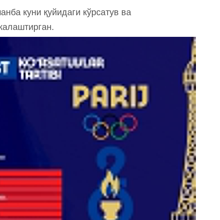
шанба куни қуйидаги кўрсатув ва
жалаштирган.