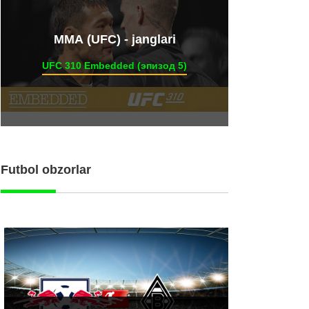
ММА (UFC) - janglari
UFC 310 Embedded (эпизод 5)
Futbol obzorlar