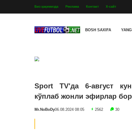
Биз ҳақимизда
Реклама
Контакт
Х-сайт
BOSH SAXIFA
YANG
Sport TV'да 6-август ку
кўплаб жонли эфирлар бор 
Mr.NoBoDy
06.08.2024 08:05
2562
30