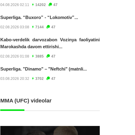
04.08.2026 02:11
14202
47
Superliga. “Buxoro” - “Lokomotiv”...
02.08.2026 03:08
7144
47
Kabo-verdelik darvozabon Vozinya faoliyatini
Marokashda davom ettirishi...
02.08.2026 01:08
3885
47
Superliga. "Dinamo" – "Neftchi" (matnli...
03.08.2026 20:32
3702
47
MMA (UFC) videolar