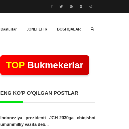
 Dasturlar
JONLI EFIR
BOSHQALAR
TOP
Bukmekerlar
ENG KO'P O'QILGAN POSTLAR
Indoneziya prezidenti JCH-2030ga chiqishni
umummilliy vazifa deb...