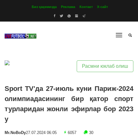
Биз ҳақимизда
Реклама
Контакт
Х-сайт
Расмни юклаб олиш
Sport TV'да 27-июль куни Париж-2024
олимпиадасининг бир қатор спорт
турларидан жонли эфирлар бор 2023
y
Mr.NoBoDy
27.07.2024 06:05
6057
30