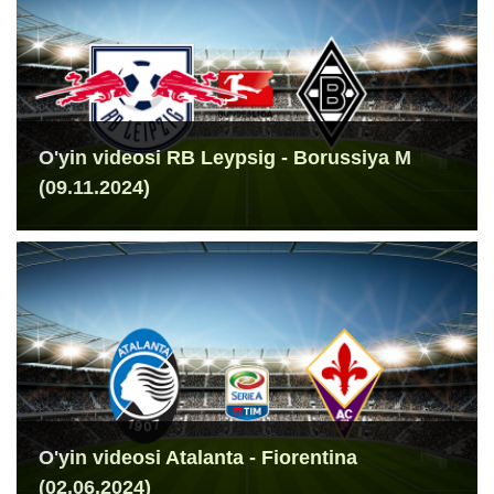
O'yin videosi RB Leypsig - Borussiya M
(09.11.2024)
O'yin videosi Atalanta - Fiorentina
(02.06.2024)