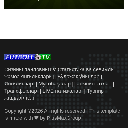
Сизнинг танловингиз: Статистика ва севимли
жамоа янгиликлари || Бўлажак ўйинлар ||
Янгиликлар || Мусобақалар || Чемпионатлар ||
Трансферлар || LIVE натижалар || Турнир
жадваллари
Copyright ©
2026 All rights reserved | This template
is made with
by
PlusMaxGroup