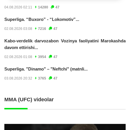
04.08.2026 02:11
14280
47
Superliga. “Buxoro” - “Lokomotiv”...
02.08.2026 03:08
7216
47
Kabo-verdelik darvozabon Vozinya faoliyatini Marokashda
davom ettirishi...
02.08.2026 01:08
3954
47
Superliga. "Dinamo" – "Neftchi" (matnli...
03.08.2026 20:32
3765
47
MMA (UFC) videolar