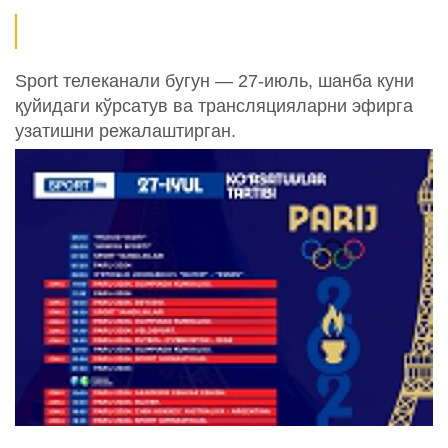
Sport телеканали бугун — 27-июль, шанба куни
қуйидаги кўрсатув ва трансляцияларни эфирга
узатишни режалаштирган.