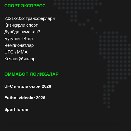
СПОРТ ЭКСПРЕСС
2021-2022 трансферлари
Қизиқарли спорт
Дунёда нима гап?
Бугунги ТВ-да
Чемпионатлар
UFC \ ММА
Кечаги ўйинлар
ОММАБОП ЛОЙИХАЛАР
UFC янгиликлари 2026
Futbol videolar 2026
Sport forum