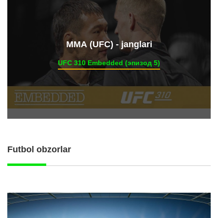
ММА (UFC) - janglari
UFC 310 Embedded (эпизод 5)
Futbol obzorlar