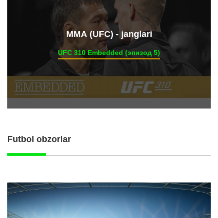
ММА (UFC) - janglari
UFC 310 Embedded (эпизод 5)
Futbol obzorlar