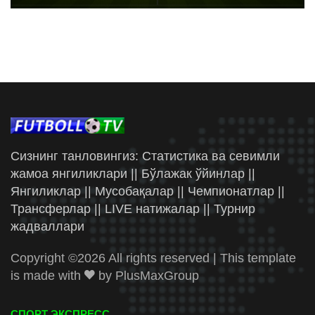
Сизнинг танловингиз: Статистика ва севимли
жамоа янгиликлари || Бўлажак ўйинлар ||
Янгиликлар || Мусобақалар || Чемпионатлар ||
Трансферлар || LIVE натижалар || Турнир
жадваллари
Copyright ©
2026 All rights reserved | This template
is made with
by
PlusMaxGroup
СПОРТ ЭКСПРЕСС