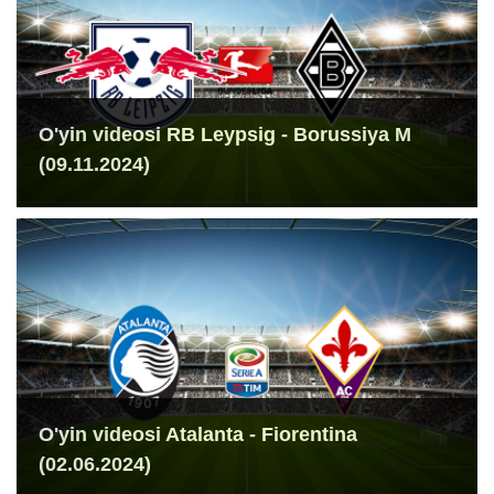
O'yin videosi RB Leypsig - Borussiya M
(09.11.2024)
O'yin videosi Atalanta - Fiorentina
(02.06.2024)