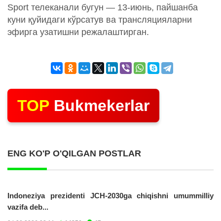
Sport телеканали бугун — 13-июнь, пайшанба
куни қуйидаги кўрсатув ва трансляцияларни
эфирга узатишни режалаштирган.
TOP
Bukmekerlar
ENG KO'P O'QILGAN POSTLAR
Indoneziya prezidenti JCH-2030ga chiqishni umummilliy
vazifa deb...