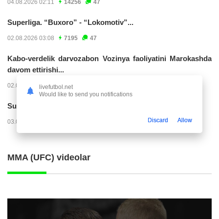
04.08.2026 02:11
14256
47
Superliga. “Buxoro” - “Lokomotiv”...
02.08.2026 03:08
7195
47
Kabo-verdelik darvozabon Vozinya faoliyatini Marokashda
davom ettirishi...
02.08.2026 01:08
3942
47
livefutbol.net
Would like to send you notifications
Superliga. "Dinamo" – "Neftchi" (matnli...
Discard
Allow
03.08.2026 20:32
3747
47
MMA (UFC) videolar