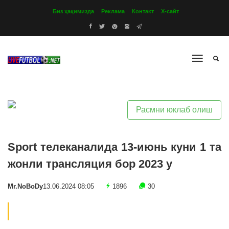
Биз ҳақимизда
Реклама
Контакт
Х-сайт
Расмни юклаб олиш
Sport телеканалида 13-июнь куни 1 та
жонли трансляция бор 2023 y
Mr.NoBoDy
13.06.2024 08:05
1896
30