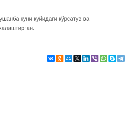
ушанба куни қуйидаги кўрсатув ва
жалаштирган.