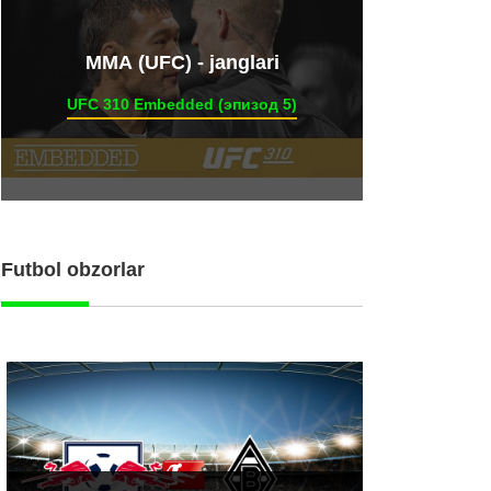
ММА (UFC) - janglari
UFC 310 Embedded (эпизод 5)
Futbol obzorlar