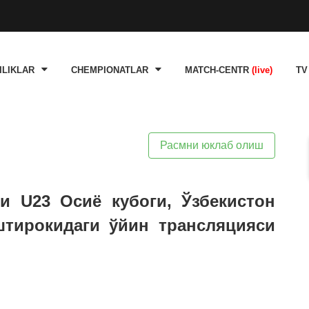
ILIKLAR
CHEMPIONATLAR
MATCH-CENTR
(live)
TV
Расмни юклаб олиш
ни U23 Осиё кубоги, Ўзбекистон
штирокидаги ўйин трансляцияси