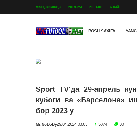
Биз ҳақимизда
Реклама
Контакт
Х-сайт
BOSH SAXIFA
YANG
Sport TV'да 29-апрель ку
кубоги ва «Барселона» и
бор 2023 y
Mr.NoBoDy
29.04.2024 08:05
5874
30