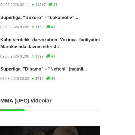
04.08.2026 02:11
14217
47
Superliga. “Buxoro” - “Lokomotiv”...
02.08.2026 03:08
7150
47
Kabo-verdelik darvozabon Vozinya faoliyatini
Marokashda davom ettirishi...
02.08.2026 01:08
3897
47
Superliga. "Dinamo" – "Neftchi" (matnli...
03.08.2026 20:32
3714
47
MMA (UFC) videolar