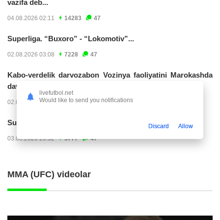
vazifa deb...
04.08.2026 02:11
14283
47
Superliga. “Buxoro” - “Lokomotiv”...
02.08.2026 03:08
7228
47
Kabo-verdelik darvozabon Vozinya faoliyatini Marokashda
davom ettirishi...
livefutbol.net
Would like to send you notifications
02.08.2026 01:08
3978
47
Superliga. "Dinamo" – "Neftchi" (matnli...
Discard
Allow
03.08.2026 20:32
3777
47
MMA (UFC) videolar