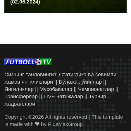
(02.06.2024)
Сизнинг танловингиз: Статистика ва севимли
жамоа янгиликлари || Бўлажак ўйинлар ||
Янгиликлар || Мусобақалар || Чемпионатлар ||
Трансферлар || LIVE натижалар || Турнир
жадваллари
Copyright ©
2026 All rights reserved | This template
is made with
by
PlusMaxGroup