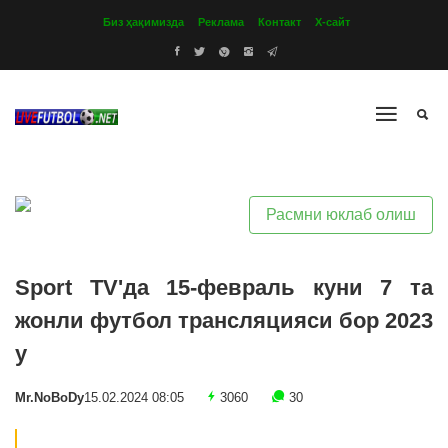
Биз ҳақимизда
Реклама
Контакт
Х-сайт
Расмни юклаб олиш
Sport TV'да 15-февраль куни 7 та
жонли футбол трансляцияси бор 2023
y
Mr.NoBoDy
15.02.2024 08:05
3060
30