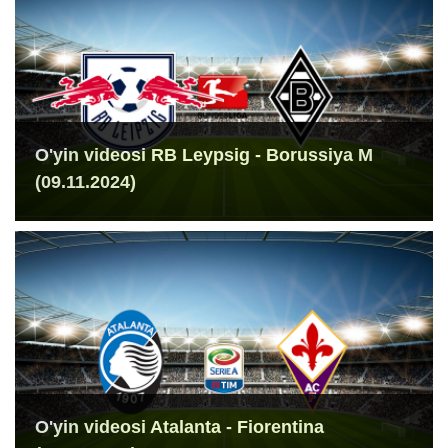
O'yin videosi RB Leypsig - Borussiya M
(09.11.2024)
O'yin videosi Atalanta - Fiorentina