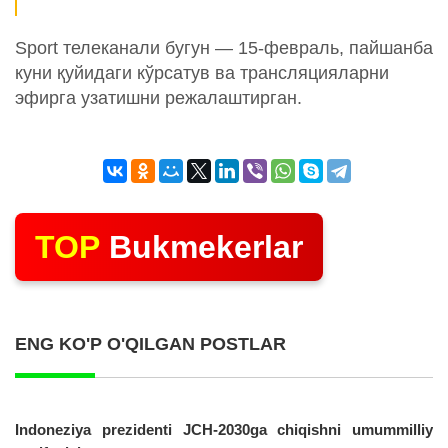
Sport телеканали бугун — 15-февраль, пайшанба
куни қуйидаги кўрсатув ва трансляцияларни
эфирга узатишни режалаштирган.
TOP
Bukmekerlar
ENG KO'P O'QILGAN POSTLAR
Indoneziya prezidenti JCH-2030ga chiqishni umummilliy