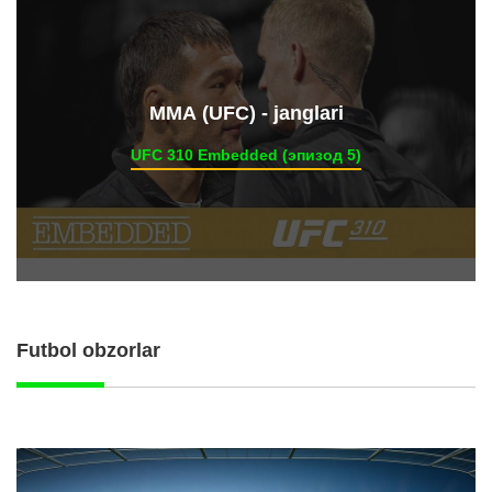
ММА (UFC) - janglari
UFC 310 Embedded (эпизод 5)
Futbol obzorlar