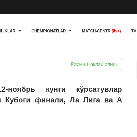
ILIKLAR
CHEMPIONATLAR
MATCH-CENTR
(live)
TV
Расмни юклаб олиш
12-ноябрь кунги кўрсатувлар
н Кубоги финали, Ла Лига ва А