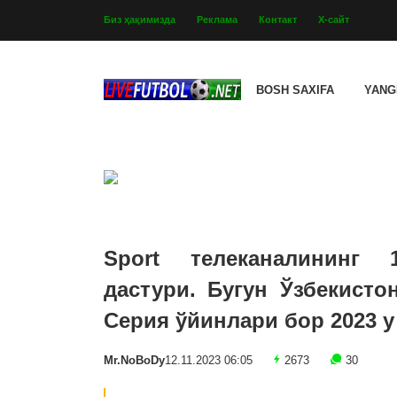
Биз ҳақимизда
Реклама
Контакт
Х-сайт
BOSH SAXIFA
YANG
Sport телеканалининг 
дастури. Бугун Ўзбекисто
Серия ўйинлари бор 2023 y
Mr.NoBoDy
12.11.2023 06:05
2673
30