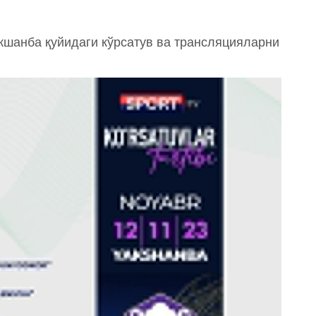
якшанба қуйидаги кўрсатув ва трансляцияларни