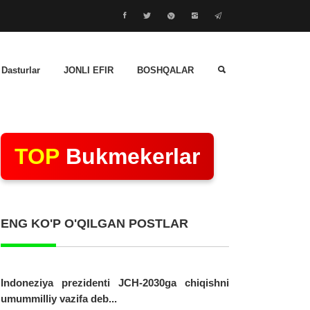
 Dasturlar
JONLI EFIR
BOSHQALAR
TOP
Bukmekerlar
ENG KO'P O'QILGAN POSTLAR
Indoneziya prezidenti JCH-2030ga chiqishni
umummilliy vazifa deb...