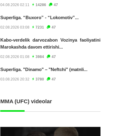
04.08.2026 02:11
14286
47
Superliga. “Buxoro” - “Lokomotiv”...
02.08.2026 03:08
7231
47
Kabo-verdelik darvozabon Vozinya faoliyatini
Marokashda davom ettirishi...
02.08.2026 01:08
3984
47
Superliga. "Dinamo" – "Neftchi" (matnli...
03.08.2026 20:32
3780
47
MMA (UFC) videolar