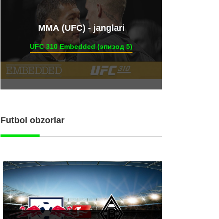
ММА (UFC) - janglari
UFC 310 Embedded (эпизод 5)
Futbol obzorlar