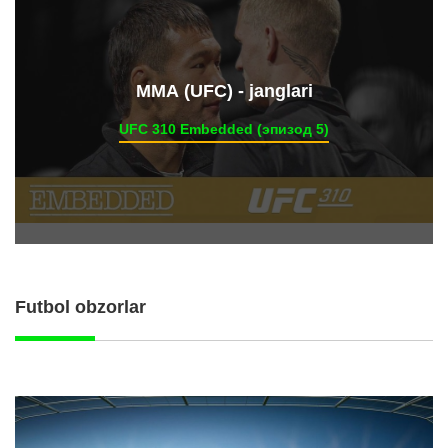
ММА (UFC) - janglari
UFC 310 Embedded (эпизод 5)
Futbol obzorlar