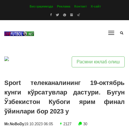
Биз ҳақимизда
Реклама
Контакт
Х-сайт
Расмни юклаб олиш
Sport телеканалининг 19-октябрь
кунги кўрсатувлар дастури. Бугун
Ўзбекистон Кубоги ярим финал
ўйинлари бор 2023 y
Mr.NoBoDy
19.10.2023 06:05
2127
30