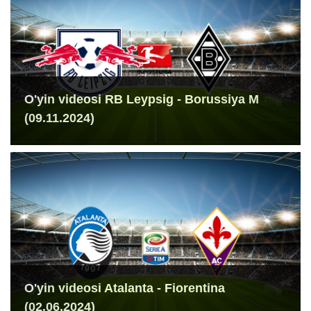
O'yin videosi RB Leypsig - Borussiya M
(09.11.2024)
O'yin videosi Atalanta - Fiorentina
(02.06.2024)