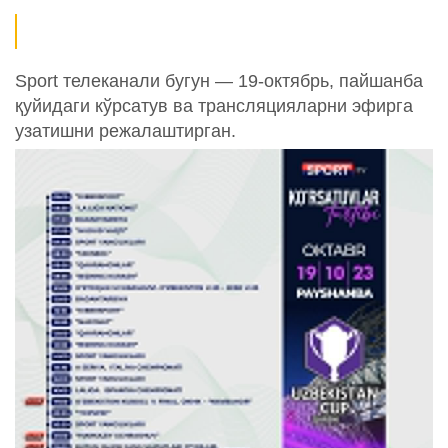
Sport телеканали бугун — 19-октябрь, пайшанба
қуйидаги кўрсатув ва трансляцияларни эфирга
узатишни режалаштирган.