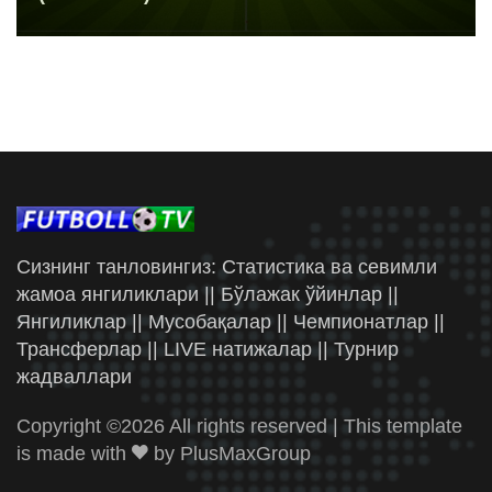
Сизнинг танловингиз: Статистика ва севимли
жамоа янгиликлари || Бўлажак ўйинлар ||
Янгиликлар || Мусобақалар || Чемпионатлар ||
Трансферлар || LIVE натижалар || Турнир
жадваллари
Copyright ©
2026 All rights reserved | This template
is made with
by
PlusMaxGroup