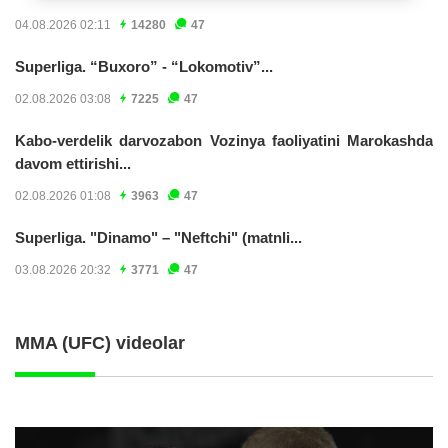
04.08.2026 02:11
14280
47
Superliga. “Buxoro” - “Lokomotiv”...
02.08.2026 03:08
7225
47
Kabo-verdelik darvozabon Vozinya faoliyatini Marokashda
davom ettirishi...
02.08.2026 01:08
3963
47
Superliga. "Dinamo" – "Neftchi" (matnli...
03.08.2026 20:32
3771
47
MMA (UFC) videolar