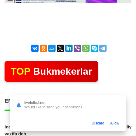
TOP
Bukmekerlar
ENG KO'P O'QILGAN POSTLAR
livefutbol.net
Would like to send you notifications
Discard
Allow
Indoneziya prezidenti JCH-2030ga chiqishni umummilliy
vazifa deb...