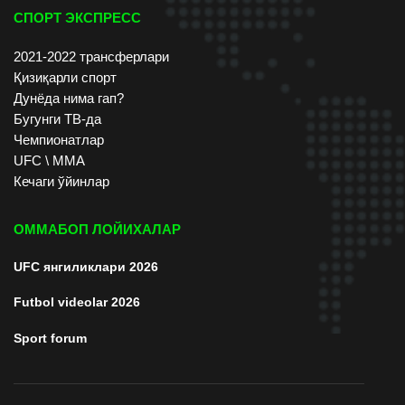
СПОРТ ЭКСПРЕСС
2021-2022 трансферлари
Қизиқарли спорт
Дунёда нима гап?
Бугунги ТВ-да
Чемпионатлар
UFC \ ММА
Кечаги ўйинлар
ОММАБОП ЛОЙИХАЛАР
UFC янгиликлари 2026
Futbol videolar 2026
Sport forum