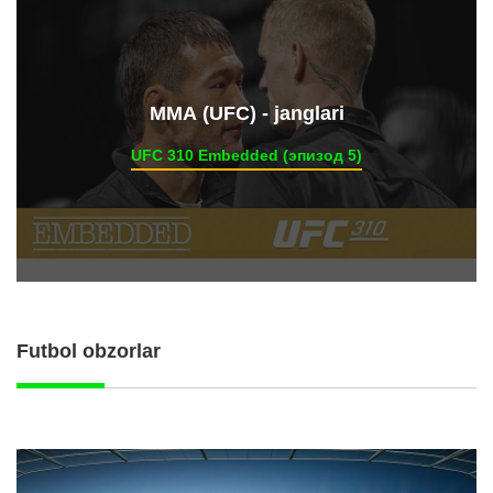
ММА (UFC) - janglari
UFC 310 Embedded (эпизод 5)
Futbol obzorlar