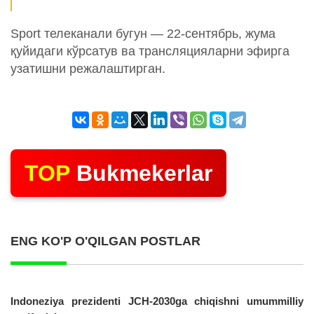
Sport телеканали бугун — 22-сентябрь, жума
қуйидаги кўрсатув ва трансляцияларни эфирга
узатишни режалаштирган.
TOP
Bukmekerlar
ENG KO'P O'QILGAN POSTLAR
Indoneziya prezidenti JCH-2030ga chiqishni umummilliy