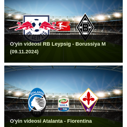
O'yin videosi RB Leypsig - Borussiya M
(09.11.2024)
O'yin videosi Atalanta - Fiorentina