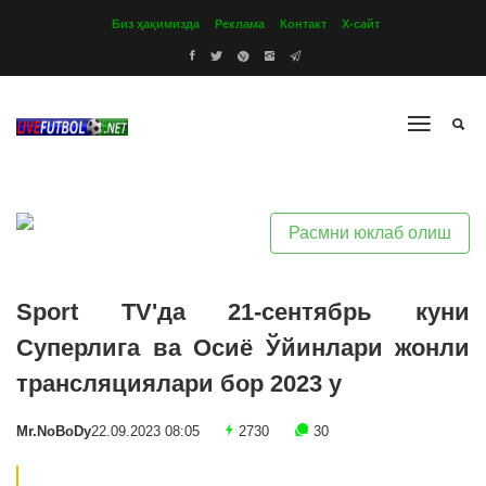
Биз ҳақимизда
Реклама
Контакт
Х-сайт
Расмни юклаб олиш
Sport TV'да 21-сентябрь куни
Суперлига ва Осиё Ўйинлари жонли
трансляциялари бор 2023 y
Mr.NoBoDy
22.09.2023 08:05
2730
30