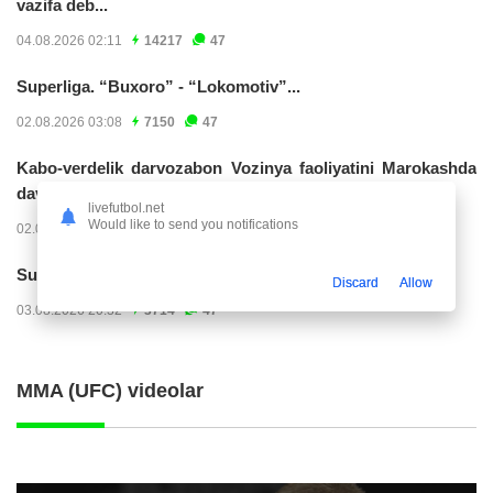
vazifa deb...
04.08.2026 02:11
14217
47
Superliga. “Buxoro” - “Lokomotiv”...
02.08.2026 03:08
7150
47
Kabo-verdelik darvozabon Vozinya faoliyatini Marokashda
davom ettirishi...
livefutbol.net
Would like to send you notifications
02.08.2026 01:08
3897
47
Superliga. "Dinamo" – "Neftchi" (matnli...
Discard
Allow
03.08.2026 20:32
3714
47
MMA (UFC) videolar