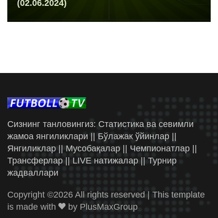
(02.06.2024)
Сизнинг танловингиз: Статистика ва севимли
жамоа янгиликлари || Бўлажак ўйинлар ||
Янгиликлар || Мусобақалар || Чемпионатлар ||
Трансферлар || LIVE натижалар || Турнир
жадваллари
Copyright ©
2026 All rights reserved | This template
is made with
by
PlusMaxGroup