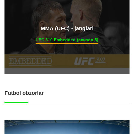
ММА (UFC) - janglari
UFC 310 Embedded (эпизод 5)
Futbol obzorlar