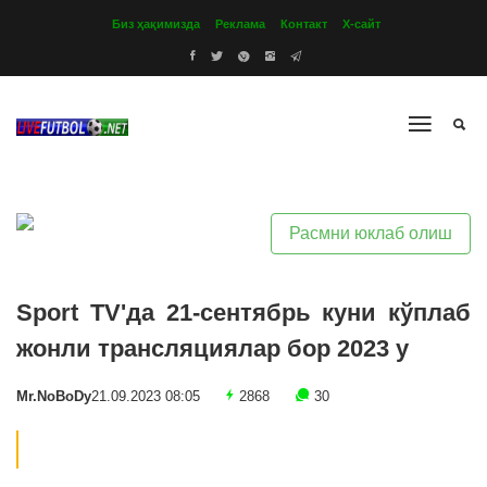
Биз ҳақимизда
Реклама
Контакт
Х-сайт
Расмни юклаб олиш
Sport TV'да 21-сентябрь куни кўплаб
жонли трансляциялар бор 2023 y
Mr.NoBoDy
21.09.2023 08:05
2868
30