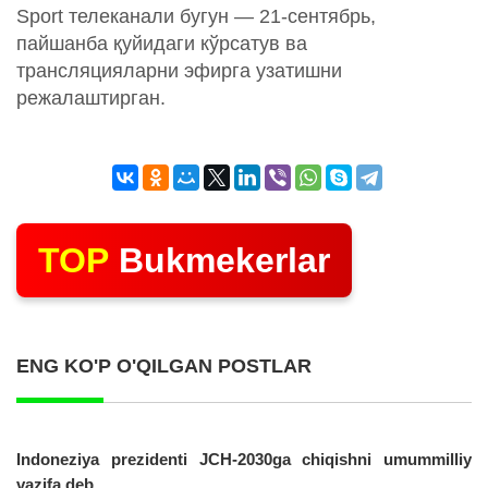
Sport телеканали бугун — 21-сентябрь,
пайшанба қуйидаги кўрсатув ва
трансляцияларни эфирга узатишни
режалаштирган.
TOP
Bukmekerlar
ENG KO'P O'QILGAN POSTLAR
Indoneziya prezidenti JCH-2030ga chiqishni umummilliy
vazifa deb...