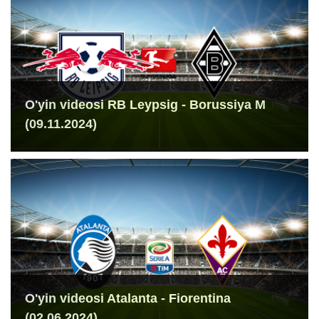
O'yin videosi RB Leypsig - Borussiya M
(09.11.2024)
O'yin videosi Atalanta - Fiorentina
(02.06.2024)