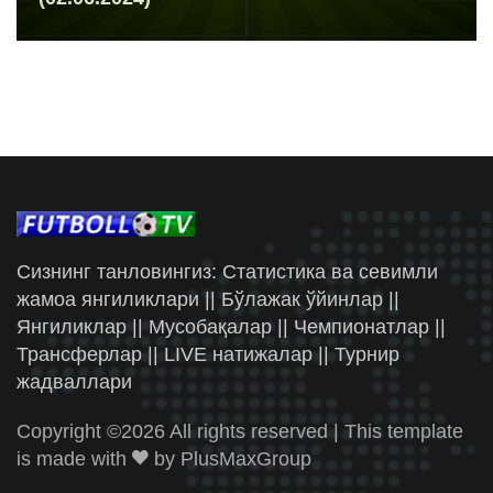
Сизнинг танловингиз: Статистика ва севимли
жамоа янгиликлари || Бўлажак ўйинлар ||
Янгиликлар || Мусобақалар || Чемпионатлар ||
Трансферлар || LIVE натижалар || Турнир
жадваллари
Copyright ©
2026 All rights reserved | This template
is made with
by
PlusMaxGroup