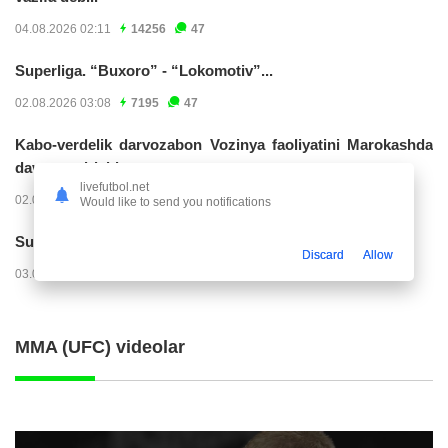
04.08.2026 02:11
14256
47
Superliga. “Buxoro” - “Lokomotiv”...
02.08.2026 03:08
7195
47
Kabo-verdelik darvozabon Vozinya faoliyatini Marokashda
davom ettirishi...
livefutbol.net
02.08.2026 01:08
3939
47
Would like to send you notifications
Superliga. "Dinamo" – "Neftchi" (matnli...
Discard
Allow
03.08.2026 20:32
3744
47
MMA (UFC) videolar