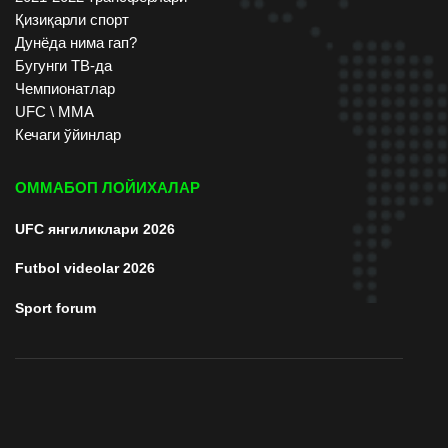
Қизиқарли спорт
Дунёда нима гап?
Бугунги ТВ-да
Чемпионатлар
UFC \ ММА
Кечаги ўйинлар
ОММАБОП ЛОЙИХАЛАР
UFC янгиликлари 2026
Futbol videolar 2026
Sport forum