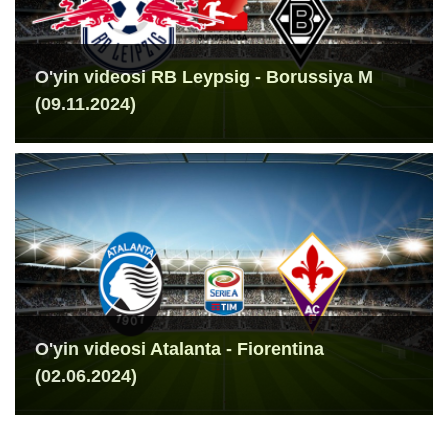
O'yin videosi RB Leypsig - Borussiya M
(09.11.2024)
O'yin videosi Atalanta - Fiorentina
(02.06.2024)