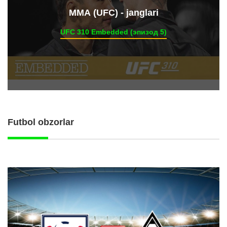
ММА (UFC) - janglari
UFC 310 Embedded (эпизод 5)
Futbol obzorlar