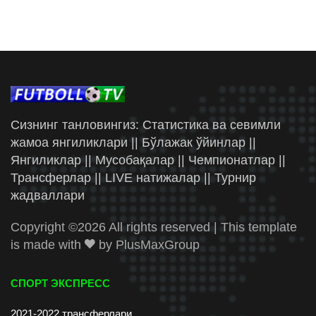
Сизнинг танловингиз: Статистика ва севимли
жамоа янгиликлари || Бўлажак ўйинлар ||
Янгиликлар || Мусобақалар || Чемпионатлар ||
Трансферлар || LIVE натижалар || Турнир
жадваллари
Copyright ©
2026 All rights reserved | This template
is made with
by
PlusMaxGroup
СПОРТ ЭКСПРЕСС
2021-2022 трансферлари