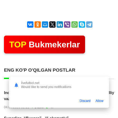
TOP
Bukmekerlar
ENG KO'P O'QILGAN POSTLAR
livefutbol.net
Would like to send you notifications
Indoneziya prezidenti JCH-2030ga chiqishni umummilliy
vazifa deb...
Discard
Allow
04.08.2026 02:11
14256
47