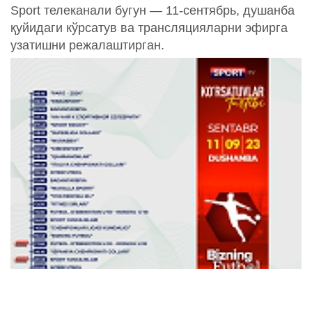
Sport телеканали бугун — 11-сентябрь, душанба
қуйидаги кўрсатув ва трансляцияларни эфирга
узатишни режалаштирган.