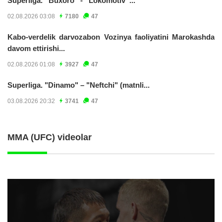
Superliga. “Buxoro” - “Lokomotiv”...
02.08.2026 03:08
7180
47
Kabo-verdelik darvozabon Vozinya faoliyatini Marokashda
davom ettirishi...
02.08.2026 01:08
3927
47
Superliga. "Dinamo" – "Neftchi" (matnli...
03.08.2026 20:32
3741
47
MMA (UFC) videolar