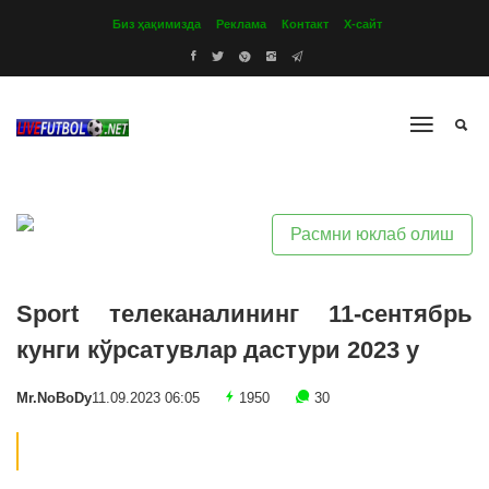
Биз ҳақимизда
Реклама
Контакт
Х-сайт
Расмни юклаб олиш
Sport телеканалининг 11-сентябрь
кунги кўрсатувлар дастури 2023 y
Mr.NoBoDy
11.09.2023 06:05
1950
30