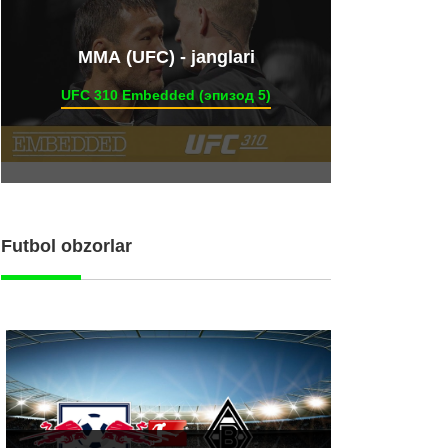
ММА (UFC) - janglari
UFC 310 Embedded (эпизод 5)
Futbol obzorlar