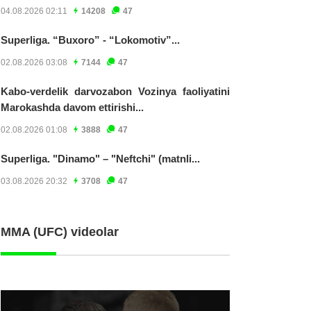
04.08.2026 02:11
14208
47
Superliga. “Buxoro” - “Lokomotiv”...
02.08.2026 03:08
7144
47
Kabo-verdelik darvozabon Vozinya faoliyatini
Marokashda davom ettirishi...
02.08.2026 01:08
3888
47
Superliga. "Dinamo" – "Neftchi" (matnli...
03.08.2026 20:32
3708
47
MMA (UFC) videolar