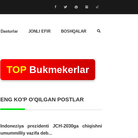
 Dasturlar
JONLI EFIR
BOSHQALAR
TOP
Bukmekerlar
ENG KO'P O'QILGAN POSTLAR
Indoneziya prezidenti JCH-2030ga chiqishni
umummilliy vazifa deb...