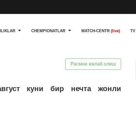
ILIKLAR
CHEMPIONATLAR
MATCH-CENTR
(live)
TV
Расмни юклаб олиш
август куни бир нечта жонли