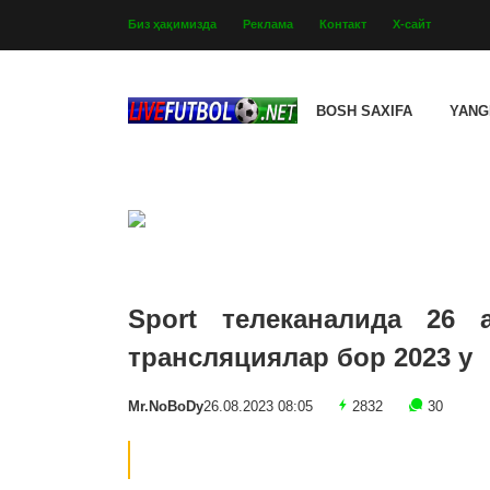
Биз ҳақимизда
Реклама
Контакт
Х-сайт
BOSH SAXIFA
YANG
Sport телеканалида 26 
трансляциялар бор 2023 y
Mr.NoBoDy
26.08.2023 08:05
2832
30