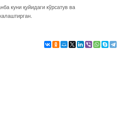
анба куни қуйидаги кўрсатув ва
жалаштирган.