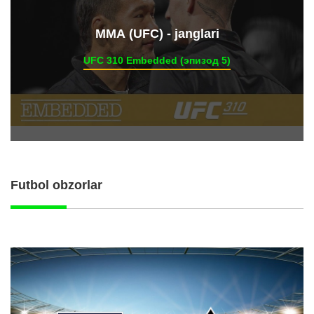
ММА (UFC) - janglari
UFC 310 Embedded (эпизод 5)
Futbol obzorlar