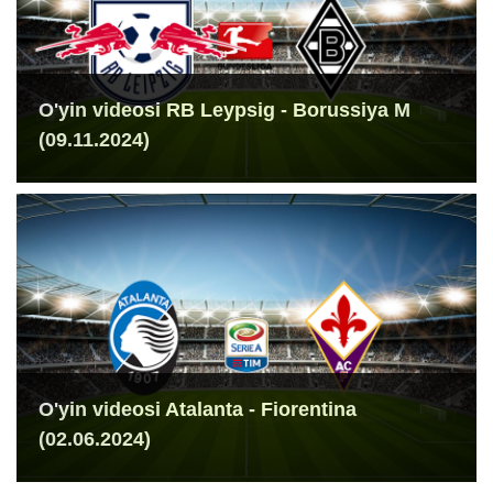
O'yin videosi RB Leypsig - Borussiya M
(09.11.2024)
O'yin videosi Atalanta - Fiorentina
(02.06.2024)