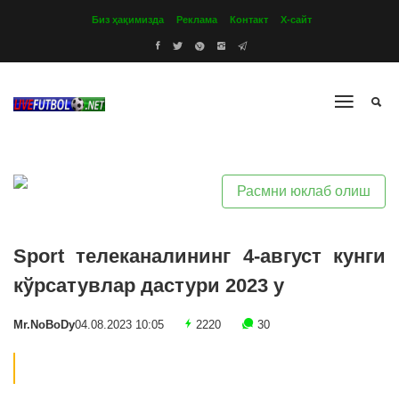
Биз ҳақимизда
Реклама
Контакт
Х-сайт
Расмни юклаб олиш
Sport телеканалининг 4-август кунги
кўрсатувлар дастури 2023 y
Mr.NoBoDy
04.08.2023 10:05
2220
30