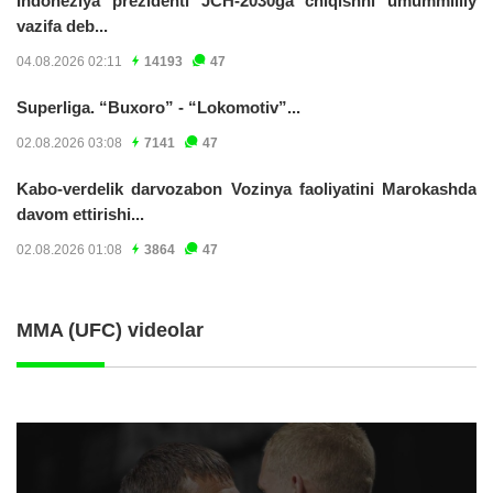
Indoneziya prezidenti JCH-2030ga chiqishni umummilliy
vazifa deb...
04.08.2026 02:11
14193
47
Superliga. “Buxoro” - “Lokomotiv”...
02.08.2026 03:08
7141
47
Kabo-verdelik darvozabon Vozinya faoliyatini Marokashda
davom ettirishi...
02.08.2026 01:08
3864
47
MMA (UFC) videolar