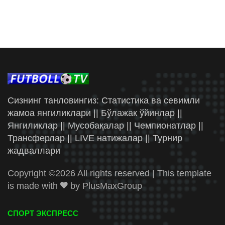
Сизнинг танловингиз: Статистика ва севимли
жамоа янгиликлари || Бўлажак ўйинлар ||
Янгиликлар || Мусобақалар || Чемпионатлар ||
Трансферлар || LIVE натижалар || Турнир
жадваллари
Copyright ©
2026 All rights reserved | This template
is made with
by
PlusMaxGroup
СПОРТ ЭКСПРЕСС