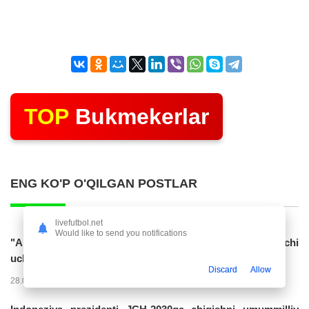
TOP
Bukmekerlar
ENG KO'P O'QILGAN POSTLAR
livefutbol.net
Would like to send you notifications
"Al Hilol" O'zbekiston terma jamoasiga gol urgan hujumchi
uchun 70 mln. evro taklif...
Discard
Allow
28.07.2026 01:56
17321
47