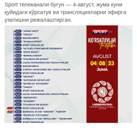
Sport телеканали бугун — 4-август, жума куни
қуйидаги кўрсатув ва трансляцияларни эфирга
узатишни режалаштирган.