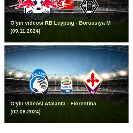
O'yin videosi RB Leypsig - Borussiya M
(09.11.2024)
O'yin videosi Atalanta - Fiorentina
(02.06.2024)