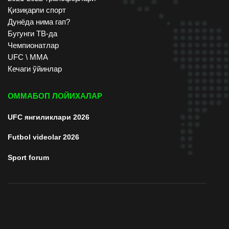
Қизиқарли спорт
Дунёда нима гап?
Бугунги ТВ-да
Чемпионатлар
UFC \ ММА
Кечаги ўйинлар
ОММАБОП ЛОЙИХАЛАР
UFC янгиликлари 2026
Futbol videolar 2026
Sport forum