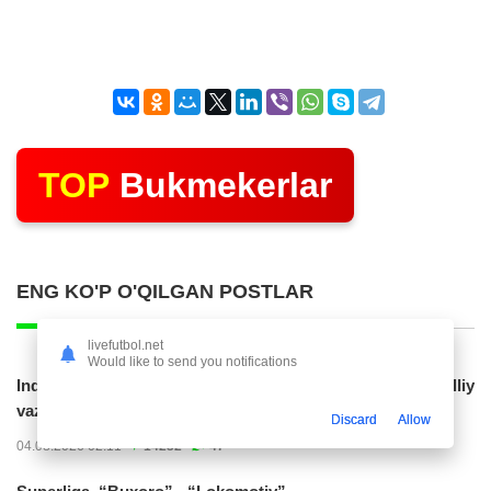
TOP
Bukmekerlar
ENG KO'P O'QILGAN POSTLAR
livefutbol.net
Would like to send you notifications
Indoneziya prezidenti JCH-2030ga chiqishni umummilliy
vazifa deb...
Discard
Allow
04.08.2026 02:11
14232
47