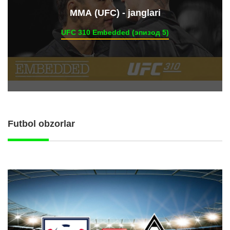
ММА (UFC) - janglari
UFC 310 Embedded (эпизод 5)
Futbol obzorlar