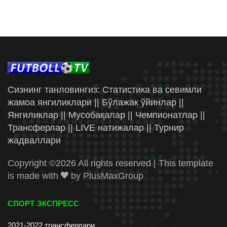
Сизнинг танловингиз: Статистика ва севимли
жамоа янгиликлари || Бўлажак ўйинлар ||
Янгиликлар || Мусобақалар || Чемпионатлар ||
Трансферлар || LIVE натижалар || Турнир
жадваллари
Copyright ©
2026 All rights reserved | This template
is made with
by
PlusMaxGroup
СПОРТ ЭКСПРЕСС
2021-2022 трансферлари