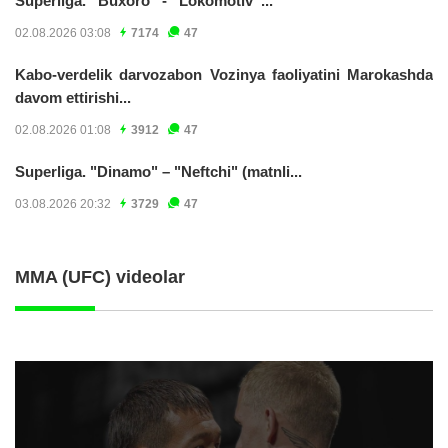
Superliga. “Buxoro” - “Lokomotiv”...
02.08.2026 03:08
7174
47
Kabo-verdelik darvozabon Vozinya faoliyatini Marokashda
davom ettirishi...
02.08.2026 01:08
3912
47
Superliga. "Dinamo" – "Neftchi" (matnli...
03.08.2026 20:32
3729
47
MMA (UFC) videolar