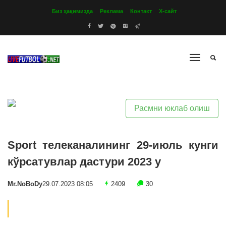
Биз ҳақимизда
Реклама
Контакт
Х-сайт
Расмни юклаб олиш
Sport телеканалининг 29-июль кунги
кўрсатувлар дастури 2023 y
Mr.NoBoDy
29.07.2023 08:05
2409
30