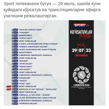
Sport телеканали бугун — 29 июль, шанба куни
қуйидаги кўрсатув ва трансляцияларни эфирга
узатишни режалаштирган.