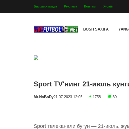
Биз ҳақимизда
Реклама
Контакт
Х-сайт
BOSH SAXIFA
YANG
Sport TV'нинг 21-июль кунг
Mr.NoBoDy
21.07.2023 12:05
1758
30
Sport телеканали бугун — 21-июль, жу