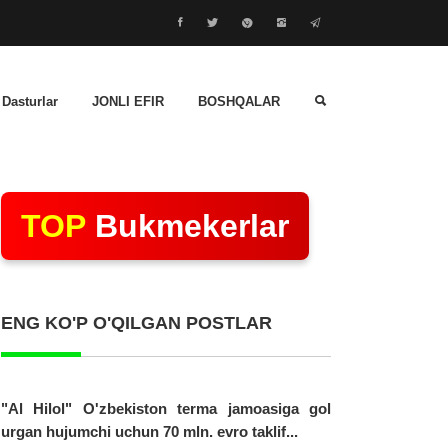
 Dasturlar
JONLI EFIR
BOSHQALAR
TOP
Bukmekerlar
ENG KO'P O'QILGAN POSTLAR
"Al Hilol" O'zbekiston terma jamoasiga gol
urgan hujumchi uchun 70 mln. evro taklif...