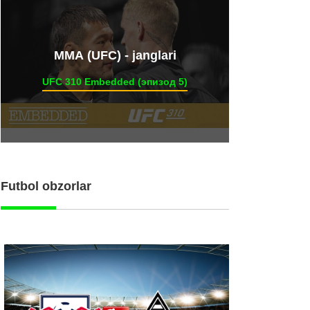
ММА (UFC) - janglari
UFC 310 Embedded (эпизод 5)
Futbol obzorlar