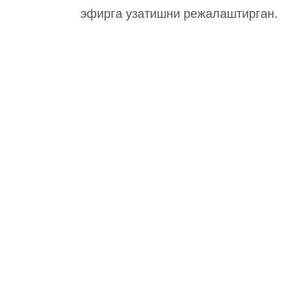
эфирга узатишни режалаштирган.