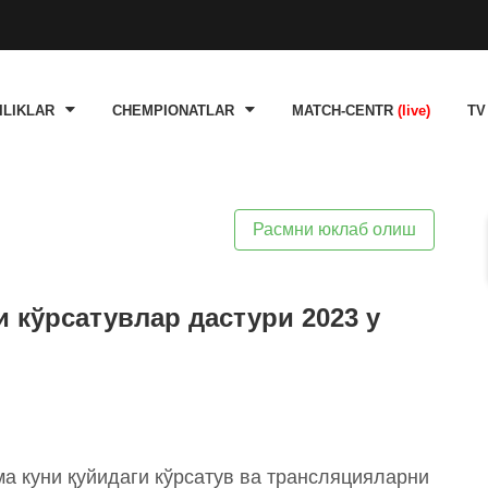
ILIKLAR
CHEMPIONATLAR
MATCH-CENTR
(live)
TV
Расмни юклаб олиш
и кўрсатувлар дастури 2023 y
ма куни қуйидаги кўрсатув ва трансляцияларни