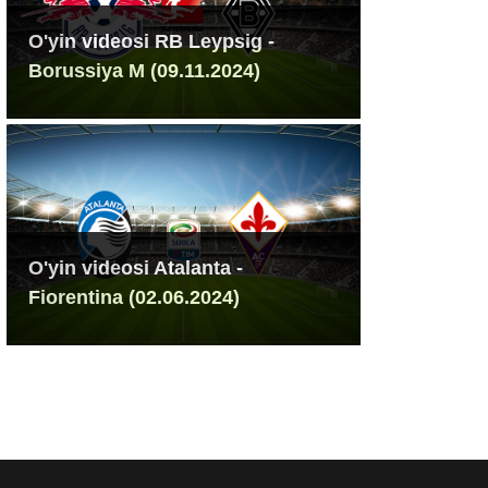
O'yin videosi RB Leypsig -
Borussiya M (09.11.2024)
O'yin videosi Atalanta -
Fiorentina (02.06.2024)