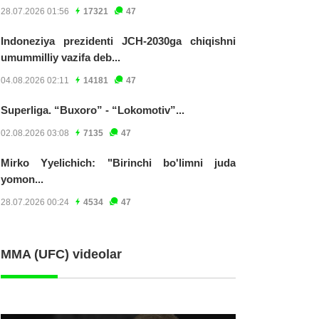
28.07.2026 01:56
17321
47
Indoneziya prezidenti JCH-2030ga chiqishni
umummilliy vazifa deb...
04.08.2026 02:11
14181
47
Superliga. “Buxoro” - “Lokomotiv”...
02.08.2026 03:08
7135
47
Mirko Yyelichich: "Birinchi bo'limni juda
yomon...
28.07.2026 00:24
4534
47
MMA (UFC) videolar