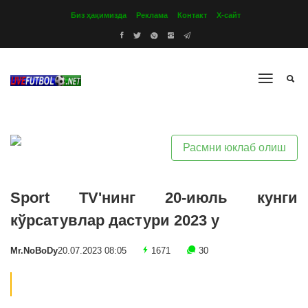
Биз ҳақимизда
Реклама
Контакт
Х-сайт
Расмни юклаб олиш
Sport TV'нинг 20-июль кунги
кўрсатувлар дастури 2023 y
Mr.NoBoDy
20.07.2023 08:05
1671
30