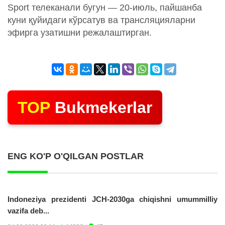
Sport телеканали бугун — 20-июль, пайшанба
куни қуйидаги кўрсатув ва трансляцияларни
эфирга узатишни режалаштирган.
TOP
Bukmekerlar
ENG KO'P O'QILGAN POSTLAR
Indoneziya prezidenti JCH-2030ga chiqishni umummilliy
vazifa deb...