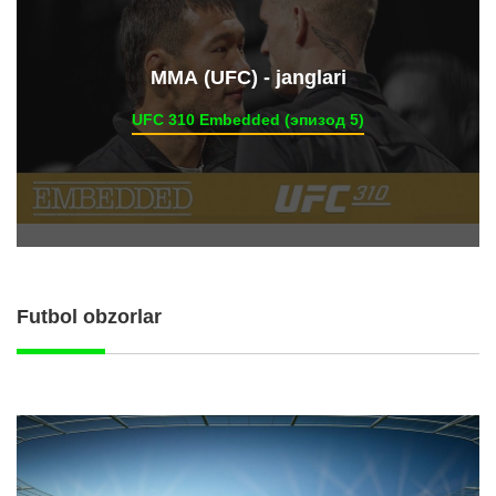
ММА (UFC) - janglari
UFC 310 Embedded (эпизод 5)
Futbol obzorlar