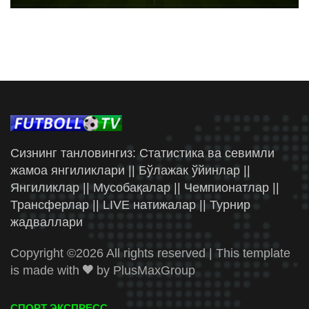
Сизнинг танловингиз: Статистика ва севимли
жамоа янгиликлари || Бўлажак ўйинлар ||
Янгиликлар || Мусобақалар || Чемпионатлар ||
Трансферлар || LIVE натижалар || Турнир
жадваллари
Copyright ©
2026 All rights reserved | This template
is made with
by
PlusMaxGroup
СПОРТ ЭКСПРЕСС