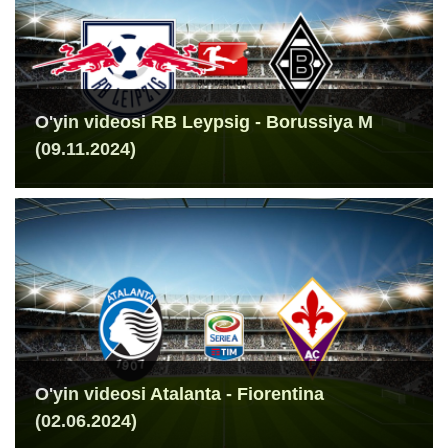
O'yin videosi RB Leypsig - Borussiya M
(09.11.2024)
O'yin videosi Atalanta - Fiorentina
(02.06.2024)