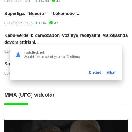
04.08.2026 02:11
14208
47
Superliga. “Buxoro” - “Lokomotiv”...
02.08.2026 03:08
7147
47
Kabo-verdelik darvozabon Vozinya faoliyatini Marokashda
davom ettirishi...
02.08.2026 01:08
3891
47
livefutbol.net
Would like to send you notifications
Superliga. "Dinamo" – "Neftchi" (matnli...
Discard
Allow
03.08.2026 20:32
3708
47
MMA (UFC) videolar