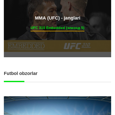
ММА (UFC) - janglari
UFC 310 Embedded (эпизод 5)
Futbol obzorlar