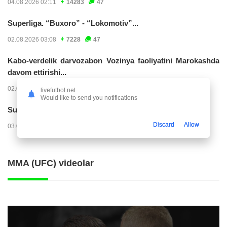
04.08.2026 02:11
14283
47
Superliga. “Buxoro” - “Lokomotiv”...
02.08.2026 03:08
7228
47
Kabo-verdelik darvozabon Vozinya faoliyatini Marokashda
davom ettirishi...
02.08.2026 01:08
3972
47
livefutbol.net
Would like to send you notifications
Superliga. "Dinamo" – "Neftchi" (matnli...
Discard
Allow
03.08.2026 20:32
3774
47
MMA (UFC) videolar