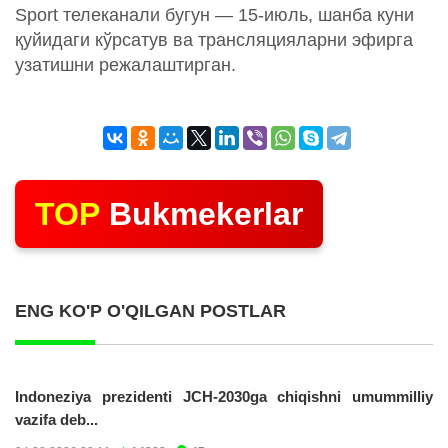
Sport телеканали бугун — 15-июль, шанба куни
қуйидаги кўрсатув ва трансляцияларни эфирга
узатишни режалаштирган.
TOP
Bukmekerlar
ENG KO'P O'QILGAN POSTLAR
Indoneziya prezidenti JCH-2030ga chiqishni umummilliy
vazifa deb...