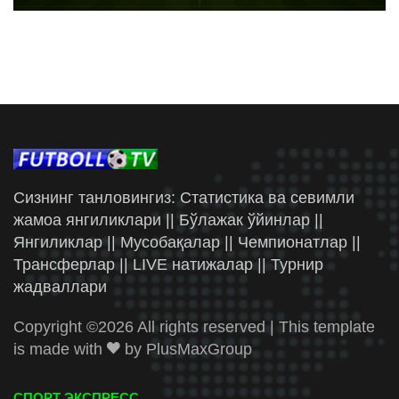
Сизнинг танловингиз: Статистика ва севимли
жамоа янгиликлари || Бўлажак ўйинлар ||
Янгиликлар || Мусобақалар || Чемпионатлар ||
Трансферлар || LIVE натижалар || Турнир
жадваллари
Copyright ©
2026 All rights reserved | This template
is made with
by
PlusMaxGroup
СПОРТ ЭКСПРЕСС