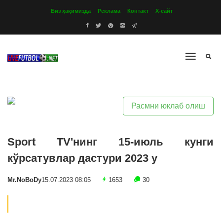
Биз ҳақимизда
Реклама
Контакт
Х-сайт
Расмни юклаб олиш
Sport TV'нинг 15-июль кунги
кўрсатувлар дастури 2023 y
Mr.NoBoDy
15.07.2023 08:05
1653
30