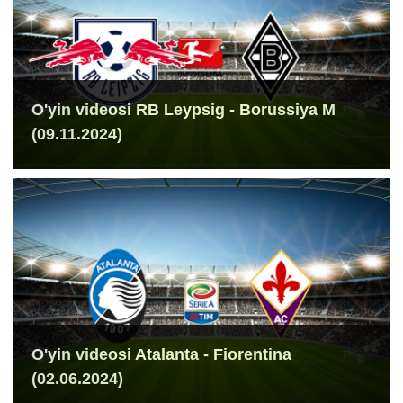
O'yin videosi RB Leypsig - Borussiya M
(09.11.2024)
O'yin videosi Atalanta - Fiorentina
(02.06.2024)