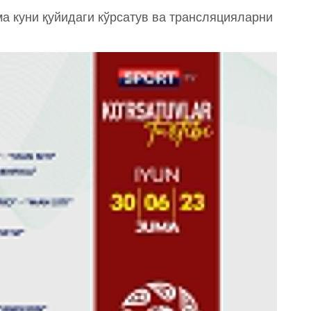
ма куни қуйидаги кўрсатув ва трансляцияларни