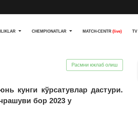
ILIKLAR
CHEMPIONATLAR
MATCH-CENTR
(live)
TV
Расмни юклаб олиш
июнь кунги кўрсатувлар дастури.
чрашуви бор 2023 y