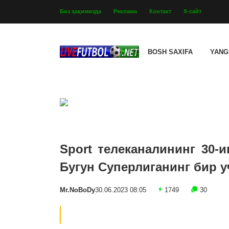
Биз ҳақимизда
Реклама
Контакт
Х-сайт
BOSH SAXIFA
YANG
Sport телеканалининг 30-
Бугун Суперлиганинг бир у
Mr.NoBoDy
30.06.2023 08:05
1749
30