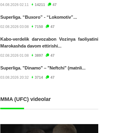
04.08.2026 02:11
14211
47
Superliga. “Buxoro” - “Lokomotiv”...
02.08.2026 03:08
7150
47
Kabo-verdelik darvozabon Vozinya faoliyatini
Marokashda davom ettirishi...
02.08.2026 01:08
3897
47
Superliga. "Dinamo" – "Neftchi" (matnli...
03.08.2026 20:32
3714
47
MMA (UFC) videolar