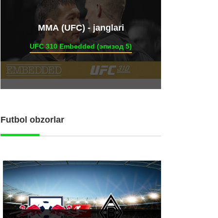
ММА (UFC) - janglari
UFC 310 Embedded (эпизод 5)
Futbol obzorlar