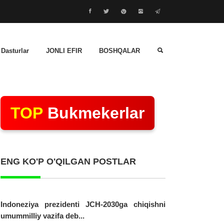
 Dasturlar
JONLI EFIR
BOSHQALAR
TOP
Bukmekerlar
ENG KO'P O'QILGAN POSTLAR
Indoneziya prezidenti JCH-2030ga chiqishni
umummilliy vazifa deb...