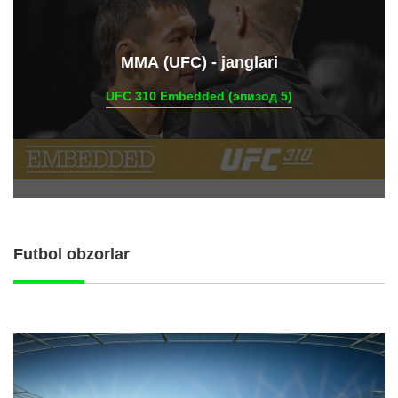
ММА (UFC) - janglari
UFC 310 Embedded (эпизод 5)
Futbol obzorlar