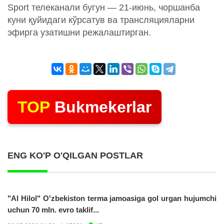
Sport телеканали бугун — 21-июнь, чоршанба
куни қуйидаги кўрсатув ва трансляцияларни
эфирга узатишни режалаштирган.
TOP
Bukmekerlar
ENG KO'P O'QILGAN POSTLAR
"Al Hilol" O'zbekiston terma jamoasiga gol urgan hujumchi
uchun 70 mln. evro taklif...