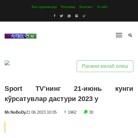
Биз ҳақимизда
Реклама
Контакт
Х-сайт
Расмни юклаб олиш
Sport TV'нинг 21-июнь кунги
кўрсатувлар дастури 2023 y
Mr.NoBoDy
21.06.2023 10:05
1962
30