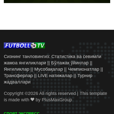
Сизнинг танловингиз: Статистика ва севимли
жамоа янгиликлари || Бўлажак ўйинлар ||
Янгиликлар || Мусобақалар || Чемпионатлар ||
Трансферлар || LIVE натижалар || Турнир
жадваллари
Copyright ©
2026 All rights reserved | This template
is made with
by
PlusMaxGroup
СПОРТ ЭКСПРЕСС