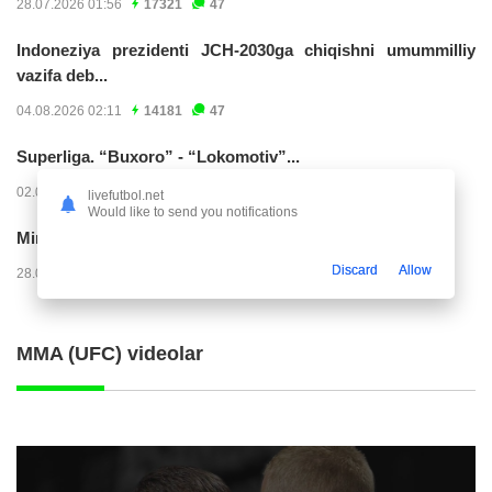
28.07.2026 01:56
17321
47
Indoneziya prezidenti JCH-2030ga chiqishni umummilliy
vazifa deb...
04.08.2026 02:11
14181
47
Superliga. “Buxoro” - “Lokomotiv”...
02.08.2026 03:08
7135
47
livefutbol.net
Would like to send you notifications
Mirko Yyelichich: "Birinchi bo'limni juda yomon...
Discard
Allow
28.07.2026 00:24
4534
47
MMA (UFC) videolar