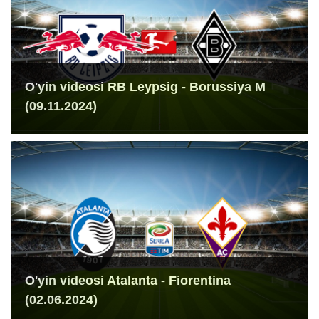
O'yin videosi RB Leypsig - Borussiya M
(09.11.2024)
O'yin videosi Atalanta - Fiorentina
(02.06.2024)