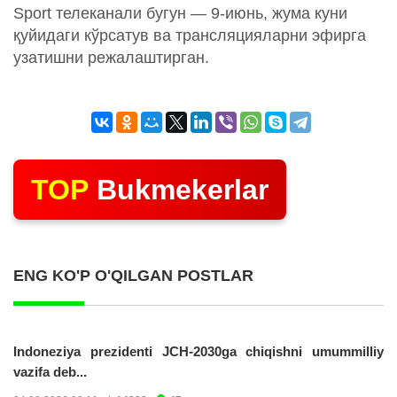
Sport телеканали бугун — 9-июнь, жума куни
қуйидаги кўрсатув ва трансляцияларни эфирга
узатишни режалаштирган.
TOP
Bukmekerlar
ENG KO'P O'QILGAN POSTLAR
Indoneziya prezidenti JCH-2030ga chiqishni umummilliy
vazifa deb...