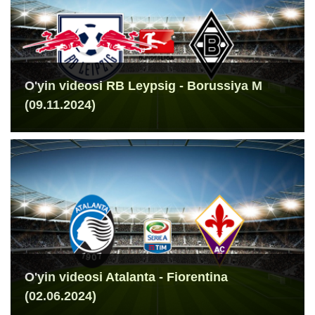
O'yin videosi RB Leypsig - Borussiya M
(09.11.2024)
O'yin videosi Atalanta - Fiorentina
(02.06.2024)