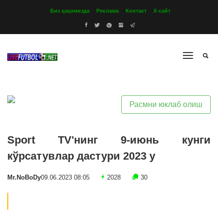
Биз ҳақимизда
Реклама
Контакт
Х-сайт
Расмни юклаб олиш
Sport TV'нинг 9-июнь кунги
кўрсатувлар дастури 2023 y
Mr.NoBoDy
09.06.2023 08:05
2028
30