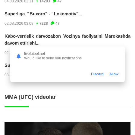
04.08.2026 02:11
14283
47
Superliga. “Buxoro” - “Lokomotiv”...
02.08.2026 03:08
7228
47
Kabo-verdelik darvozabon Vozinya faoliyatini Marokashda
davom ettirishi...
02.08.2026 01:08
3978
47
livefutbol.net
Would like to send you notifications
Superliga. "Dinamo" – "Neftchi" (matnli...
Discard
Allow
03.08.2026 20:32
3777
47
MMA (UFC) videolar