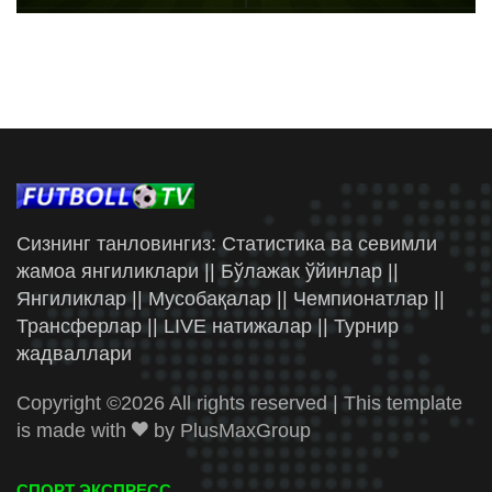
Сизнинг танловингиз: Статистика ва севимли
жамоа янгиликлари || Бўлажак ўйинлар ||
Янгиликлар || Мусобақалар || Чемпионатлар ||
Трансферлар || LIVE натижалар || Турнир
жадваллари
Copyright ©
2026 All rights reserved | This template
is made with
by
PlusMaxGroup
СПОРТ ЭКСПРЕСС