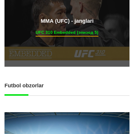
ММА (UFC) - janglari
UFC 310 Embedded (эпизод 5)
Futbol obzorlar