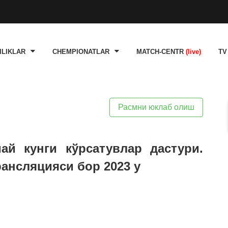
ILIKLAR
CHEMPIONATLAR
MATCH-CENTR
(live)
TV
Расмни юклаб олиш
ай кунги кўрсатувлар дастури.
рансляцияси бор 2023 y