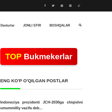
 Dasturlar
JONLI EFIR
BOSHQALAR
TOP
Bukmekerlar
ENG KO'P O'QILGAN POSTLAR
Indoneziya prezidenti JCH-2030ga chiqishni
umummilliy vazifa deb...