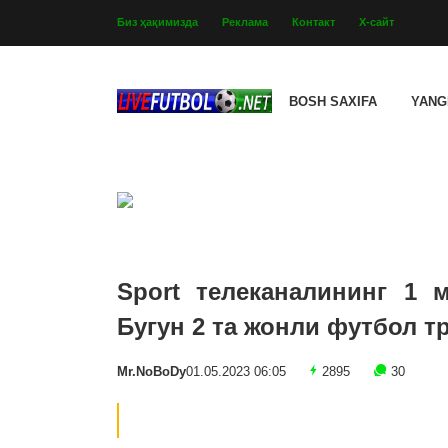
Биз ҳақимизда
Реклама
Контакт
Х-сайт
BOSH SAXIFA
YANG
Sport телеканалининг 1 м
Бугун 2 та жонли футбол т
Mr.NoBoDy
01.05.2023 06:05
2895
30