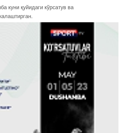
ба куни қуйидаги кўрсатув ва
жалаштирган.