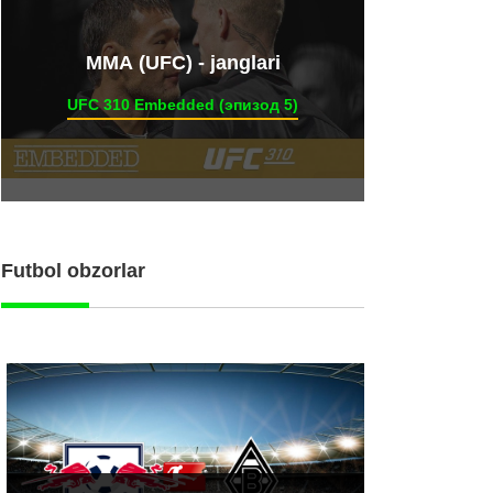
ММА (UFC) - janglari
UFC 310 Embedded (эпизод 5)
Futbol obzorlar