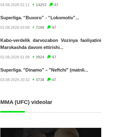
04.08.2026 02:11
14253
47
Superliga. “Buxoro” - “Lokomotiv”...
02.08.2026 03:08
7180
47
Kabo-verdelik darvozabon Vozinya faoliyatini
Marokashda davom ettirishi...
02.08.2026 01:08
3924
47
Superliga. "Dinamo" – "Neftchi" (matnli...
03.08.2026 20:32
3738
47
MMA (UFC) videolar