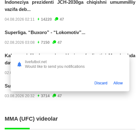
Indoneziya prezidenti JCH-2030ga chiqishni umummilliy
vazifa deb...
04.08.2026 02:11
14220
47
Superliga. “Buxoro” - “Lokomotiv”...
02.08.2026 03:08
7150
47
Kabo-verdelik darvozabon Vozinya faoliyatini Marokashda
livefutbol.net
davom ettirishi...
Would like to send you notifications
02.08.2026 01:08
3900
47
Discard
Allow
Superliga. "Dinamo" – "Neftchi" (matnli...
03.08.2026 20:32
3714
47
MMA (UFC) videolar