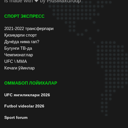
is made with
by
PlusMaxGroup
СПОРТ ЭКСПРЕСС
2021-2022 трансферлари
Қизиқарли спорт
Дунёда нима гап?
Бугунги ТВ-да
Чемпионатлар
UFC \ ММА
Кечаги ўйинлар
ОММАБОП ЛОЙИХАЛАР
UFC янгиликлари 2026
Futbol videolar 2026
Sport forum