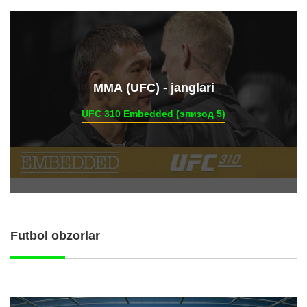
ММА (UFC) - janglari
UFC 310 Embedded (эпизод 5)
Futbol obzorlar