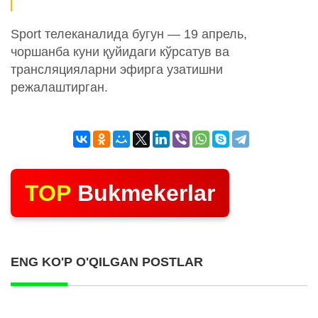
Sport телеканалида бугун — 19 апрель,
чоршанба куни қуйидаги кўрсатув ва
трансляцияларни эфирга узатишни
режалаштирган.
TOP
Bukmekerlar
ENG KO'P O'QILGAN POSTLAR