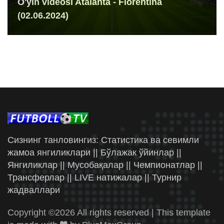
O'yin videosi Atalanta - Fiorentina
(02.06.2024)
Сизнинг танловингиз: Статистика ва севимли
жамоа янгиликлари || Бўлажак ўйинлар ||
Янгиликлар || Мусобақалар || Чемпионатлар ||
Трансферлар || LIVE натижалар || Турнир
жадваллари
Copyright ©
2026 All rights reserved | This template