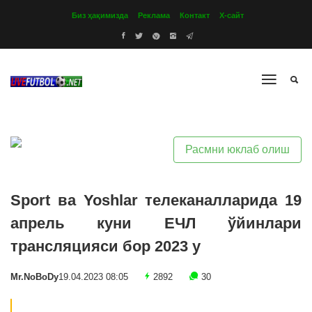
Биз ҳақимизда
Реклама
Контакт
Х-сайт
Расмни юклаб олиш
Sport ва Yoshlar телеканалларида 19
апрель куни ЕЧЛ ўйинлари
трансляцияси бор 2023 y
Mr.NoBoDy
19.04.2023 08:05
2892
30