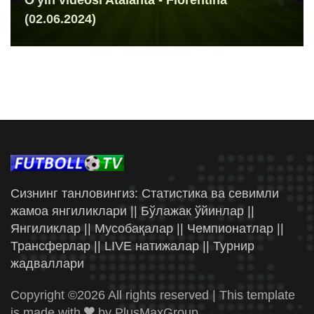
(02.06.2024)
Сизнинг танловингиз: Статистика ва севимли
жамоа янгиликлари || Бўлажак ўйинлар ||
Янгиликлар || Мусобақалар || Чемпионатлар ||
Трансферлар || LIVE натижалар || Турнир
жадваллари
Copyright ©
2026 All rights reserved | This template
is made with
by
PlusMaxGroup