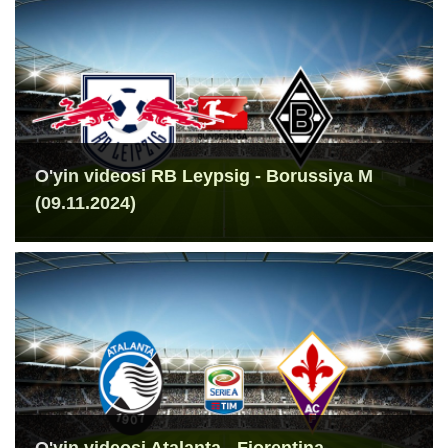
O'yin videosi RB Leypsig - Borussiya M
(09.11.2024)
O'yin videosi Atalanta - Fiorentina