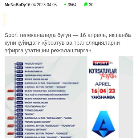
Mr.NoBoDy
16.04.2023 04:05
3564
30
Sport телеканалида бугун — 16 апрель, якшанба
куни қуйидаги кўрсатув ва трансляцияларни
эфирга узатишни режалаштирган.