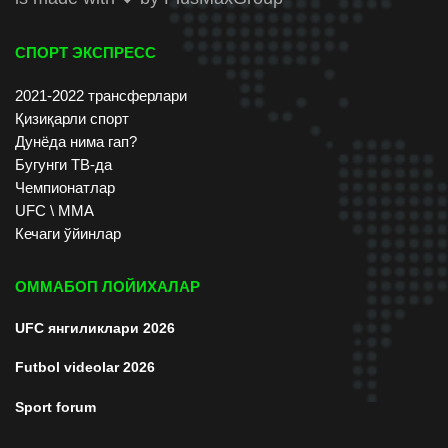
СПОРТ ЭКСПРЕСС
2021-2022 трансферлари
Қизиқарли спорт
Дунёда нима гап?
Бугунги ТВ-да
Чемпионатлар
UFC \ ММА
Кечаги ўйинлар
ОММАБОП ЛОЙИХАЛАР
UFC янгиликлари 2026
Futbol videolar 2026
Sport forum