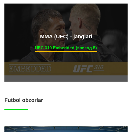
ММА (UFC) - janglari
UFC 310 Embedded (эпизод 5)
Futbol obzorlar