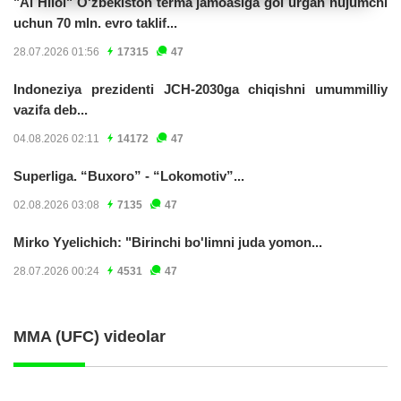
"Al Hilol" O'zbekiston terma jamoasiga gol urgan hujumchi
uchun 70 mln. evro taklif...
28.07.2026 01:56
17315
47
Indoneziya prezidenti JCH-2030ga chiqishni umummilliy
vazifa deb...
04.08.2026 02:11
14172
47
Superliga. “Buxoro” - “Lokomotiv”...
02.08.2026 03:08
7135
47
Mirko Yyelichich: "Birinchi bo'limni juda yomon...
28.07.2026 00:24
4531
47
MMA (UFC) videolar