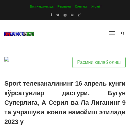
Биз ҳақимизда
Реклама
Контакт
Х-сайт
Расмни юклаб олиш
Sport телеканалининг 16 апрель кунги
кўрсатувлар дастури. Бугун
Суперлига, А Серия ва Ла Лиганинг 9
та учрашуви жонли намойиш этилади
2023 y