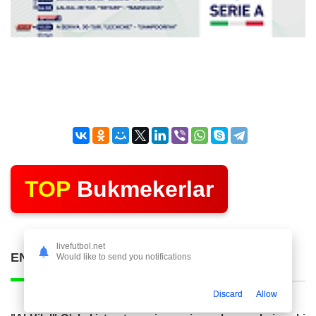
TOP
Bukmekerlar
livefutbol.net
ENG KO'P O'QILGAN POSTLAR
Would like to send you notifications
Discard
Allow