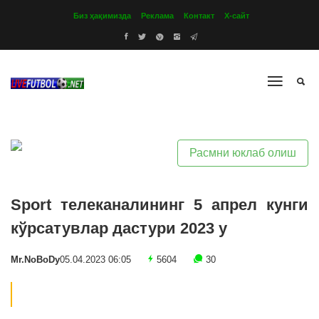
Биз ҳақимизда
Реклама
Контакт
Х-сайт
Расмни юклаб олиш
Sport телеканалининг 5 апрел кунги
кўрсатувлар дастури 2023 y
Mr.NoBoDy
05.04.2023 06:05
5604
30