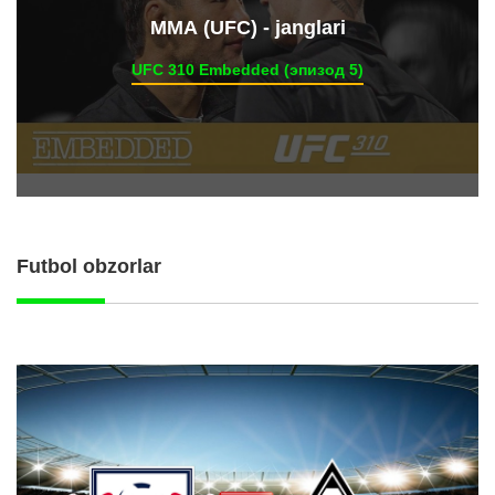
ММА (UFC) - janglari
UFC 310 Embedded (эпизод 5)
Futbol obzorlar