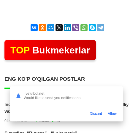
TOP
Bukmekerlar
ENG KO'P O'QILGAN POSTLAR
livefutbol.net
Would like to send you notifications
Indoneziya prezidenti JCH-2030ga chiqishni umummilliy
vazifa deb...
Discard
Allow
04.08.2026 02:11
14208
47