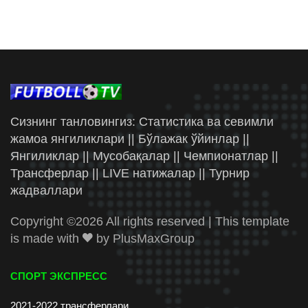
Сизнинг танловингиз: Статистика ва севимли
жамоа янгиликлари || Бўлажак ўйинлар ||
Янгиликлар || Мусобақалар || Чемпионатлар ||
Трансферлар || LIVE натижалар || Турнир
жадваллари
Copyright ©
2026 All rights reserved | This template
is made with
by
PlusMaxGroup
СПОРТ ЭКСПРЕСС
2021-2022 трансферлари