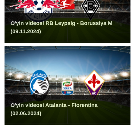
O'yin videosi RB Leypsig - Borussiya M
(09.11.2024)
O'yin videosi Atalanta - Fiorentina
(02.06.2024)