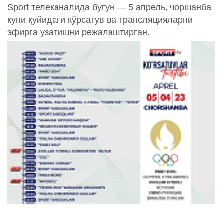
Sport телеканалида бугун — 5 апрель, чоршанба
куни қуйидаги кўрсатув ва трансляцияларни
эфирга узатишни режалаштирган.