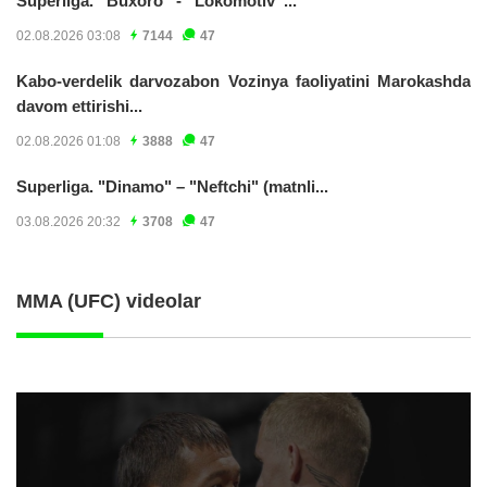
Superliga. “Buxoro” - “Lokomotiv”...
02.08.2026 03:08
7144
47
Kabo-verdelik darvozabon Vozinya faoliyatini Marokashda
davom ettirishi...
02.08.2026 01:08
3888
47
Superliga. "Dinamo" – "Neftchi" (matnli...
03.08.2026 20:32
3708
47
MMA (UFC) videolar