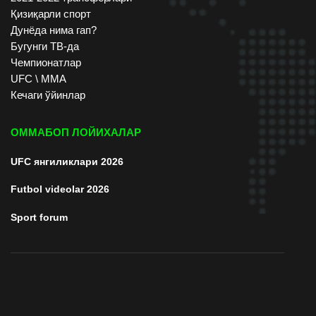
Қизиқарли спорт
Дунёда нима гап?
Бугунги ТВ-да
Чемпионатлар
UFC \ ММА
Кечаги ўйинлар
ОММАБОП ЛОЙИХАЛАР
UFC янгиликлари 2026
Futbol videolar 2026
Sport forum