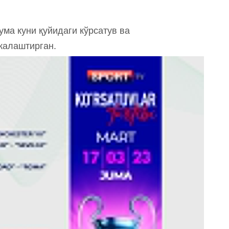
ума куни қуйидаги кўрсатув ва
жалаштирган.