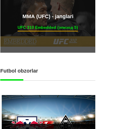
ММА (UFC) - janglari
UFC 310 Embedded (эпизод 5)
Futbol obzorlar