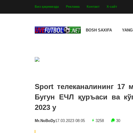
Биз ҳақимизда
Реклама
Контакт
Х-сайт
BOSH SAXIFA
YANG
Sport телеканалининг 17 
Бугун ЕЧЛ қуръаси ва кў
2023 y
Mr.NoBoDy
17.03.2023 08:05
3258
30