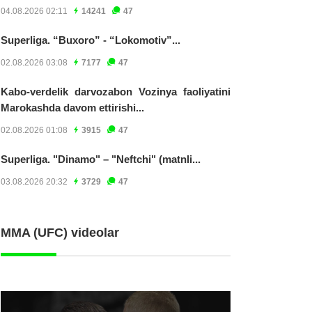
04.08.2026 02:11
14241
47
Superliga. “Buxoro” - “Lokomotiv”...
02.08.2026 03:08
7177
47
Kabo-verdelik darvozabon Vozinya faoliyatini
Marokashda davom ettirishi...
02.08.2026 01:08
3915
47
Superliga. "Dinamo" – "Neftchi" (matnli...
03.08.2026 20:32
3729
47
MMA (UFC) videolar