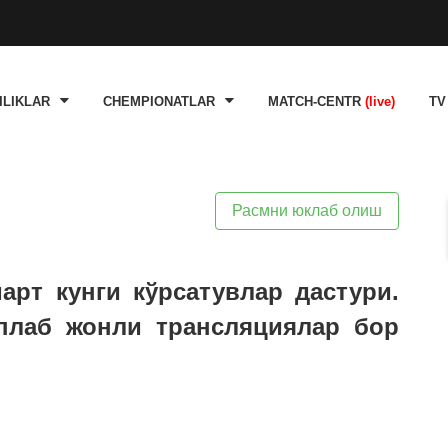
ILIKLAR
CHEMPIONATLAR
MATCH-CENTR
(live)
TV
Расмни юклаб олиш
март кунги кўрсатувлар дастури.
плаб жонли трансляциялар бор