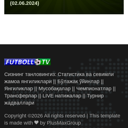
(02.06.2024)
Сизнинг танловингиз: Статистика ва севимли
жамоа янгиликлари || Бўлажак ўйинлар ||
Янгиликлар || Мусобақалар || Чемпионатлар ||
Трансферлар || LIVE натижалар || Турнир
жадваллари
Copyright ©
2026 All rights reserved | This template
is made with
by
PlusMaxGroup