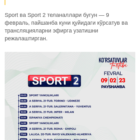
Sport ва Sport 2 теланаллари бугун — 9
февраль, пайшанба куни қуйидаги кўрсатув ва
трансляцияларни эфирга узатишни
режалаштирган.