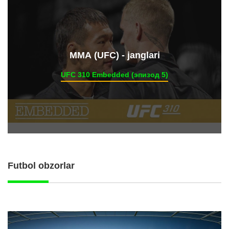
ММА (UFC) - janglari
UFC 310 Embedded (эпизод 5)
Futbol obzorlar