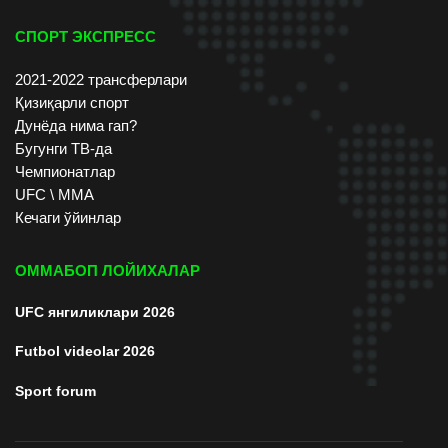
СПОРТ ЭКСПРЕСС
2021-2022 трансферлари
Қизиқарли спорт
Дунёда нима гап?
Бугунги ТВ-да
Чемпионатлар
UFC \ ММА
Кечаги ўйинлар
ОММАБОП ЛОЙИХАЛАР
UFC янгиликлари 2026
Futbol videolar 2026
Sport forum