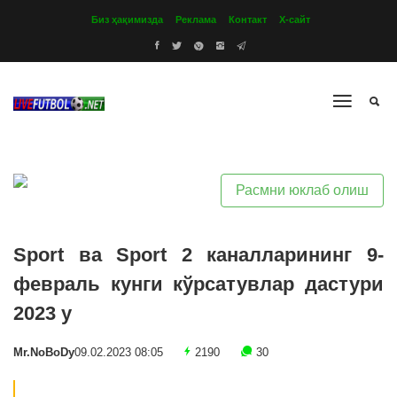
Биз ҳақимизда
Реклама
Контакт
Х-сайт
Расмни юклаб олиш
Sport ва Sport 2 каналларининг 9-
февраль кунги кўрсатувлар дастури
2023 y
Mr.NoBoDy
09.02.2023 08:05
2190
30