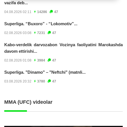
vazifa deb...
04.08.2026 02:11
14286
47
Superliga. “Buxoro” - “Lokomotiv”...
02.08.2026 03:08
7231
47
Kabo-verdelik darvozabon Vozinya faoliyatini Marokashda
davom ettirishi...
02.08.2026 01:08
3984
47
Superliga. "Dinamo" – "Neftchi" (matnli...
03.08.2026 20:32
3780
47
MMA (UFC) videolar