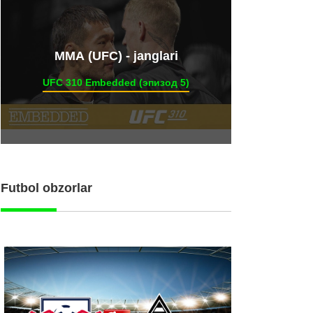
ММА (UFC) - janglari
UFC 310 Embedded (эпизод 5)
Futbol obzorlar