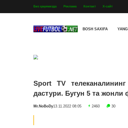
Биз ҳақимизда
Реклама
Контакт
Х-сайт
BOSH SAXIFA
YANG
Sport TV телеканалининг
дастури. Бугун 5 та жонли
Mr.NoBoDy
13.11.2022 08:05
2460
30