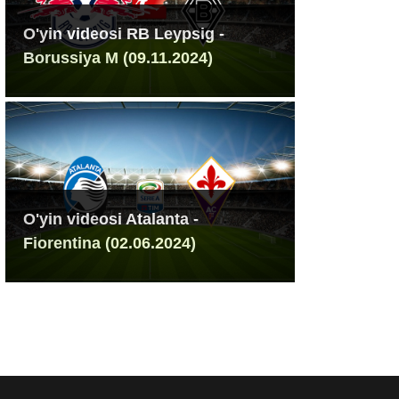
O'yin videosi RB Leypsig -
Borussiya M (09.11.2024)
O'yin videosi Atalanta -
Fiorentina (02.06.2024)