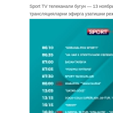
Sport TV телеканали бугун — 13 ноябрь
трансляцияларни эфирга узатишни р