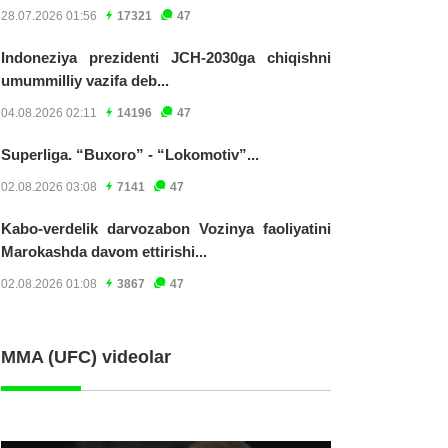
28.07.2026 01:56
17321
47
Indoneziya prezidenti JCH-2030ga chiqishni
umummilliy vazifa deb...
04.08.2026 02:11
14196
47
Superliga. “Buxoro” - “Lokomotiv”...
02.08.2026 03:08
7141
47
Kabo-verdelik darvozabon Vozinya faoliyatini
Marokashda davom ettirishi...
02.08.2026 01:08
3867
47
MMA (UFC) videolar