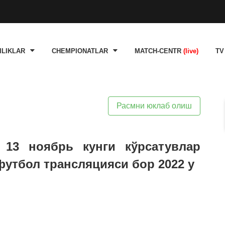
ILIKLAR
CHEMPIONATLAR
MATCH-CENTR
(live)
TV
Расмни юклаб олиш
 13 ноябрь кунги кўрсатувлар
 футбол трансляцияси бор 2022 y