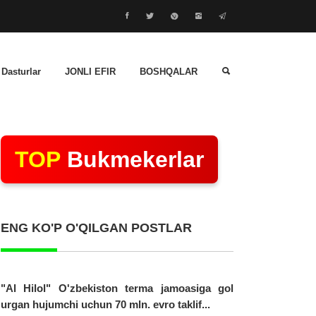
 Dasturlar
JONLI EFIR
BOSHQALAR
TOP
Bukmekerlar
ENG KO'P O'QILGAN POSTLAR
"Al Hilol" O'zbekiston terma jamoasiga gol
urgan hujumchi uchun 70 mln. evro taklif...