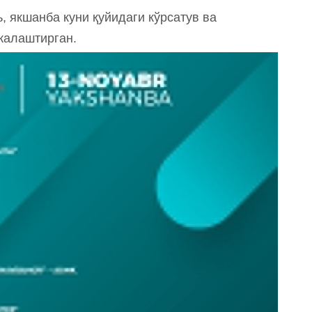
, якшанба куни қуйидаги кўрсатув ва
ежалаштирган.