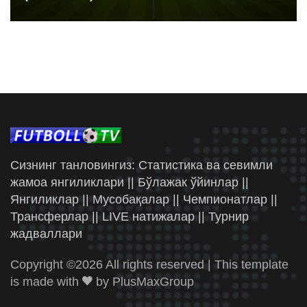
Сизнинг танловингиз: Статистика ва севимли
жамоа янгиликлари || Бўлажак ўйинлар ||
Янгиликлар || Мусобақалар || Чемпионатлар ||
Трансферлар || LIVE натижалар || Турнир
жадваллари
Copyright ©
2026 All rights reserved | This template
is made with
by
PlusMaxGroup