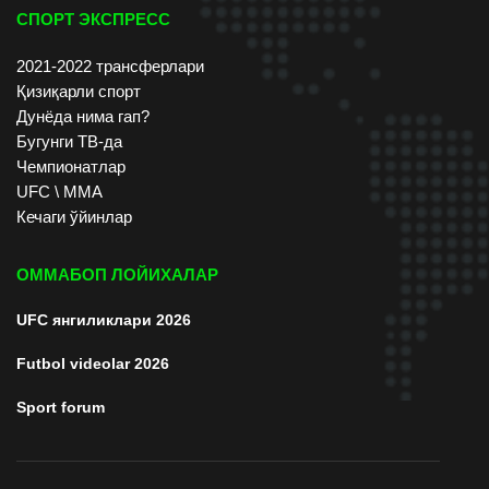
СПОРТ ЭКСПРЕСС
2021-2022 трансферлари
Қизиқарли спорт
Дунёда нима гап?
Бугунги ТВ-да
Чемпионатлар
UFC \ ММА
Кечаги ўйинлар
ОММАБОП ЛОЙИХАЛАР
UFC янгиликлари 2026
Futbol videolar 2026
Sport forum