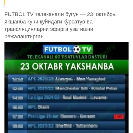
FUTBOL TV телеканали бугун — 23 октябрь,
якшанба куни қуйидаги кўрсатув ва
трансляцияларни эфирга узатишни
режалаштирган.