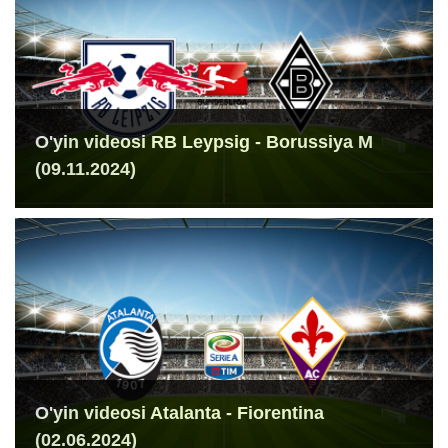
O'yin videosi RB Leypsig - Borussiya M
(09.11.2024)
O'yin videosi Atalanta - Fiorentina
(02.06.2024)