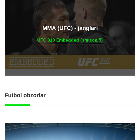
ММА (UFC) - janglari
UFC 310 Embedded (эпизод 5)
Futbol obzorlar