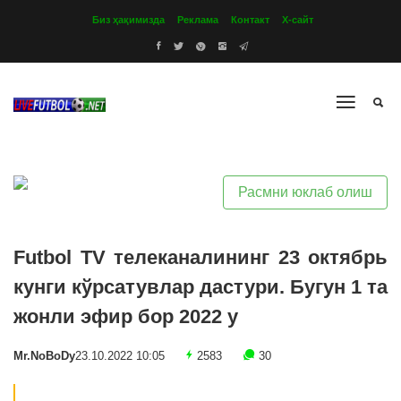
Биз ҳақимизда
Реклама
Контакт
Х-сайт
Расмни юклаб олиш
Futbol TV телеканалининг 23 октябрь
кунги кўрсатувлар дастури. Бугун 1 та
жонли эфир бор 2022 y
Mr.NoBoDy
23.10.2022 10:05
2583
30