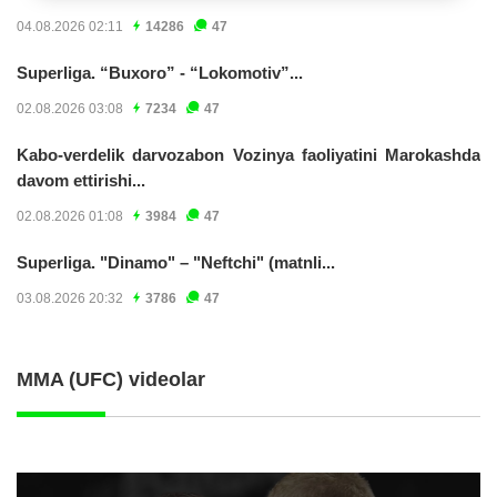
04.08.2026 02:11
14286
47
Superliga. “Buxoro” - “Lokomotiv”...
02.08.2026 03:08
7234
47
Kabo-verdelik darvozabon Vozinya faoliyatini Marokashda
davom ettirishi...
02.08.2026 01:08
3984
47
Superliga. "Dinamo" – "Neftchi" (matnli...
03.08.2026 20:32
3786
47
MMA (UFC) videolar