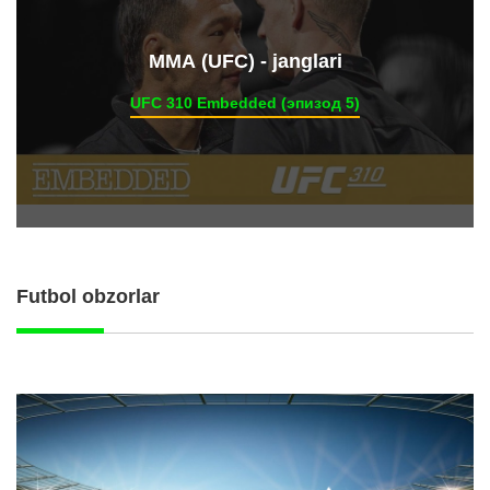
ММА (UFC) - janglari
UFC 310 Embedded (эпизод 5)
Futbol obzorlar