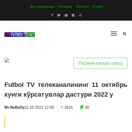
Биз ҳақимизда
Реклама
Контакт
Х-сайт
Расмни юклаб олиш
Futbol TV телеканалининг 11 октябрь
кунги кўрсатувлар дастури 2022 y
Mr.NoBoDy
11.10.2022 12:05
2616
30