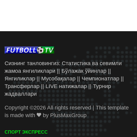
Сизнинг танловингиз: Статистика ва севимли
жамоа янгиликлари || Бўлажак ўйинлар ||
Янгиликлар || Мусобақалар || Чемпионатлар ||
Трансферлар || LIVE натижалар || Турнир
жадваллари
Copyright ©
2026 All rights reserved | This template
is made with
by
PlusMaxGroup
СПОРТ ЭКСПРЕСС