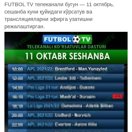
FUTBOL TV телеканали бугун — 11 октябрь,
сешанба куни қуйидаги кўрсатув ва
трансляцияларни эфирга узатишни
режалаштирган.