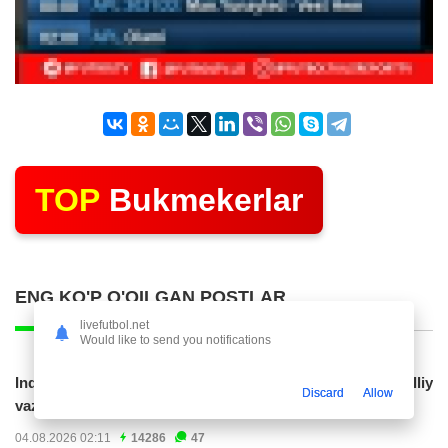
TOP
Bukmekerlar
ENG KO'P O'QILGAN POSTLAR
livefutbol.net
Would like to send you notifications
Indoneziya prezidenti JCH-2030ga chiqishni umummilliy
Discard
Allow
vazifa deb...
04.08.2026 02:11
14286
47