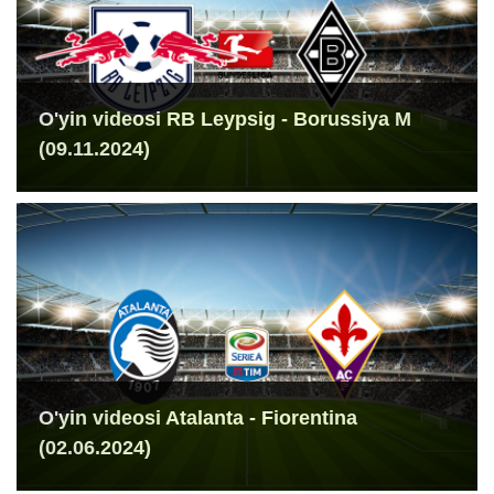
O'yin videosi RB Leypsig - Borussiya M
(09.11.2024)
O'yin videosi Atalanta - Fiorentina
(02.06.2024)