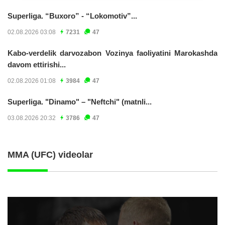
Superliga. “Buxoro” - “Lokomotiv”...
02.08.2026 03:08
7231
47
Kabo-verdelik darvozabon Vozinya faoliyatini Marokashda
davom ettirishi...
02.08.2026 01:08
3984
47
Superliga. "Dinamo" – "Neftchi" (matnli...
03.08.2026 20:32
3786
47
MMA (UFC) videolar