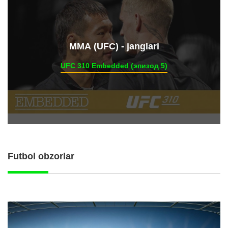
ММА (UFC) - janglari
UFC 310 Embedded (эпизод 5)
Futbol obzorlar