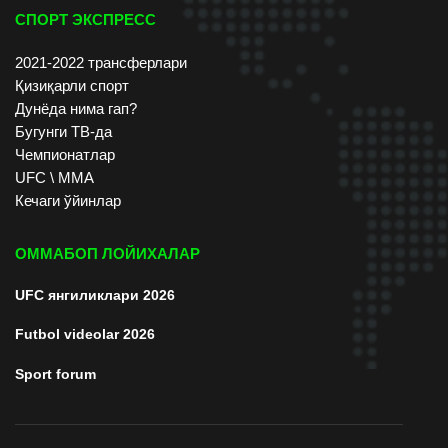
СПОРТ ЭКСПРЕСС
2021-2022 трансферлари
Қизиқарли спорт
Дунёда нима гап?
Бугунги ТВ-да
Чемпионатлар
UFC \ ММА
Кечаги ўйинлар
ОММАБОП ЛОЙИХАЛАР
UFC янгиликлари 2026
Futbol videolar 2026
Sport forum