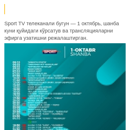
Sport TV телеканали бугун — 1 октябрь, шанба
куни қуйидаги кўрсатув ва трансляцияларни
эфирга узатишни режалаштирган.