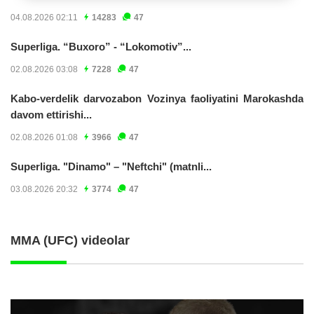
04.08.2026 02:11
14283
47
Superliga. “Buxoro” - “Lokomotiv”...
02.08.2026 03:08
7228
47
Kabo-verdelik darvozabon Vozinya faoliyatini Marokashda
davom ettirishi...
02.08.2026 01:08
3966
47
Superliga. "Dinamo" – "Neftchi" (matnli...
03.08.2026 20:32
3774
47
MMA (UFC) videolar