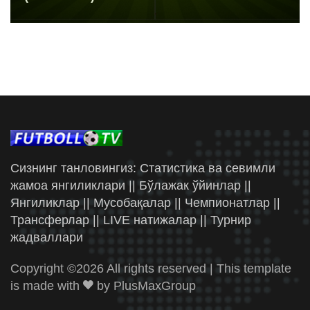
Сизнинг танловингиз: Статистика ва севимли
жамоа янгиликлари || Бўлажак ўйинлар ||
Янгиликлар || Мусобақалар || Чемпионатлар ||
Трансферлар || LIVE натижалар || Турнир
жадваллари
Copyright ©
2026 All rights reserved | This template
is made with
by
PlusMaxGroup