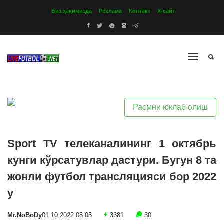
Биз ҳақимизда
Реклама
Контакт
Х-сайт
Расмни юклаб олиш
Sport TV телеканалининг 1 октябрь
кунги кўрсатувлар дастури. Бугун 8 та
жонли футбол трансляцияси бор 2022
y
Mr.NoBoDy
01.10.2022 08:05
3381
30