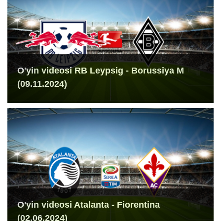
O'yin videosi RB Leypsig - Borussiya M
(09.11.2024)
O'yin videosi Atalanta - Fiorentina
(02.06.2024)