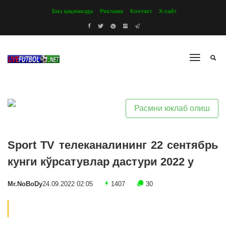
Биз ҳақимизда
Реклама
Контакт
Х-сайт
Расмни юклаб олиш
Sport TV телеканалининг 22 сентябрь
кунги кўрсатувлар дастури 2022 y
Mr.NoBoDy
24.09.2022 02:05
1407
30