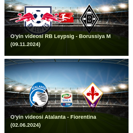
O'yin videosi RB Leypsig - Borussiya M
(09.11.2024)
O'yin videosi Atalanta - Fiorentina
(02.06.2024)