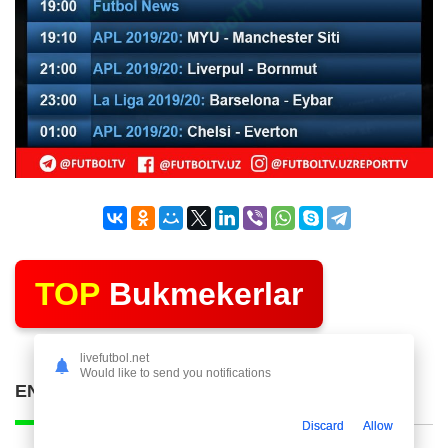
TOP
Bukmekerlar
livefutbol.net
Would like to send you notifications
ENG KO'P O'QILGAN POSTLAR
Discard
Allow