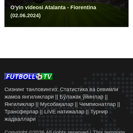
O'yin videosi Atalanta - Fiorentina
(02.06.2024)
Сизнинг танловингиз: Статистика ва севимли
жамоа янгиликлари || Бўлажак ўйинлар ||
Янгиликлар || Мусобақалар || Чемпионатлар ||
Трансферлар || LIVE натижалар || Турнир
жадваллари
Copyright ©
2026 All rights reserved | This template