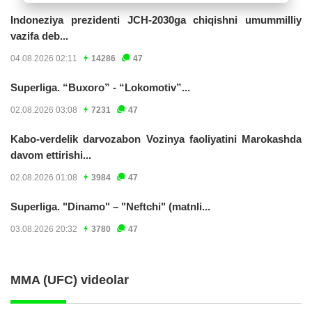
Indoneziya prezidenti JCH-2030ga chiqishni umummilliy
vazifa deb...
04.08.2026 02:11
14286
47
Superliga. “Buxoro” - “Lokomotiv”...
02.08.2026 03:08
7231
47
Kabo-verdelik darvozabon Vozinya faoliyatini Marokashda
davom ettirishi...
02.08.2026 01:08
3984
47
Superliga. "Dinamo" – "Neftchi" (matnli...
03.08.2026 20:32
3780
47
MMA (UFC) videolar