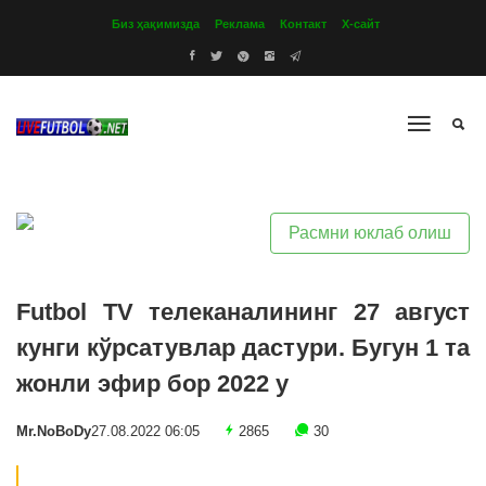
Биз ҳақимизда
Реклама
Контакт
Х-сайт
Расмни юклаб олиш
Futbol TV телеканалининг 27 август
кунги кўрсатувлар дастури. Бугун 1 та
жонли эфир бор 2022 y
Mr.NoBoDy
27.08.2022 06:05
2865
30