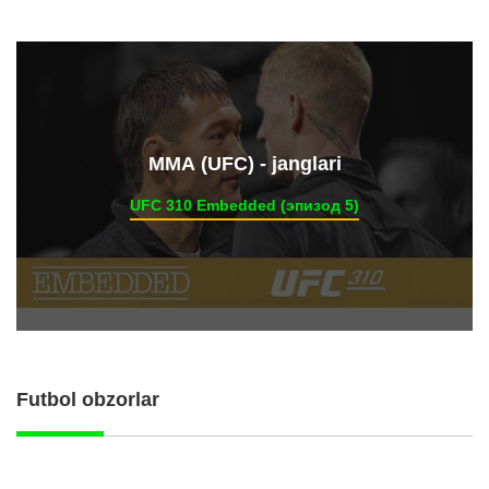
ММА (UFC) - janglari
UFC 310 Embedded (эпизод 5)
Futbol obzorlar