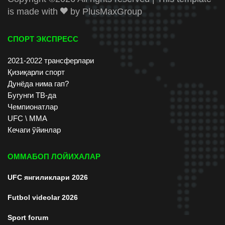
is made with
by
PlusMaxGroup
СПОРТ ЭКСПРЕСС
2021-2022 трансферлари
Қизиқарли спорт
Дунёда нима гап?
Бугунги ТВ-да
Чемпионатлар
UFC \ ММА
Кечаги ўйинлар
ОММАБОП ЛОЙИХАЛАР
UFC янгиликлари 2026
Futbol videolar 2026
Sport forum