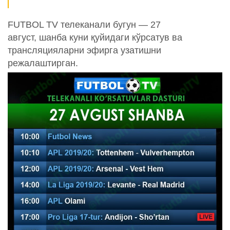
FUTBOL TV телеканали бугун — 27
август, шанба куни қуйидаги кўрсатув ва
трансляцияларни эфирга узатишни
режалаштирган.