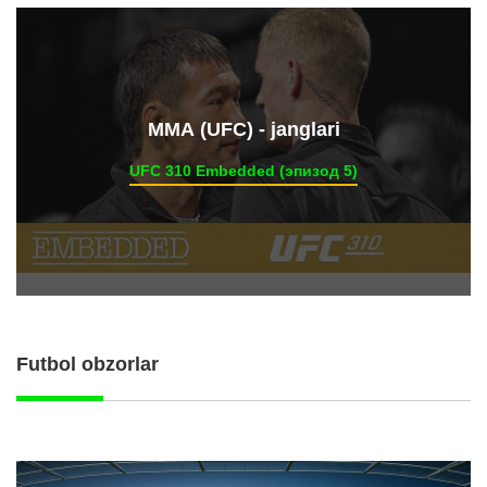
ММА (UFC) - janglari
UFC 310 Embedded (эпизод 5)
Futbol obzorlar