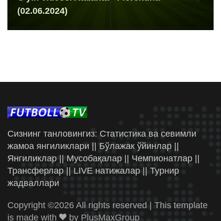
(02.06.2024)
Сизнинг танловингиз: Статистика ва севимли
жамоа янгиликлари || Бўлажак ўйинлар ||
Янгиликлар || Мусобақалар || Чемпионатлар ||
Трансферлар || LIVE натижалар || Турнир
жадваллари
Copyright ©
2026 All rights reserved | This template
is made with
by
PlusMaxGroup