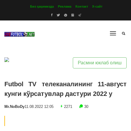
Биз ҳақимизда
Реклама
Контакт
Х-сайт
Расмни юклаб олиш
Futbol TV телеканалининг 11-август
кунги кўрсатувлар дастури 2022 y
Mr.NoBoDy
11.08.2022 12:05
2271
30