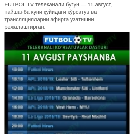
FUTBOL TV телеканали бугун — 11-август,
пайшанба куни қуйидаги кўрсатув ва
трансляцияларни эфирга узатишни
режалаштирган.