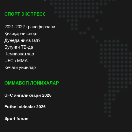
СПОРТ ЭКСПРЕСС
2021-2022 трансферлари
Қизиқарли спорт
Дунёда нима гап?
Бугунги ТВ-да
Чемпионатлар
UFC \ ММА
Кечаги ўйинлар
ОММАБОП ЛОЙИХАЛАР
UFC янгиликлари 2026
Futbol videolar 2026
Sport forum